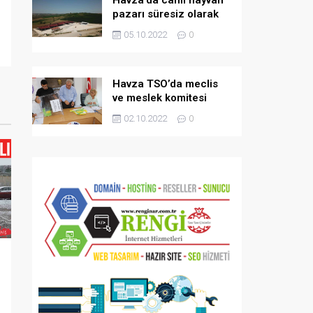
pazarı süresiz olarak
kapatıldı
05.10.2022
0
Havza TSO’da meclis
ve meslek komitesi
seçimi
02.10.2022
0