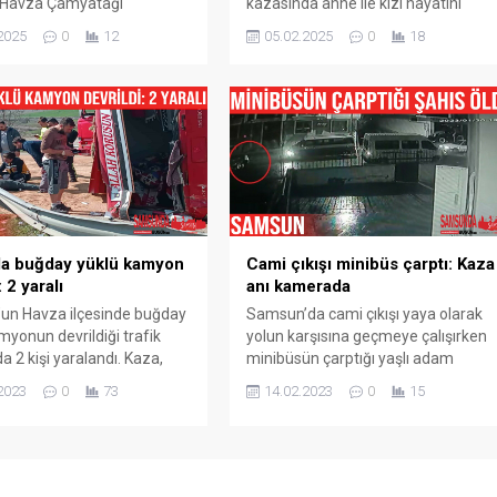
 Havza Çamyatağı
kazasında anne ile kızı hayatını
i‘nde kar sebebiyle kayarak
kaybetti baba ile oğlu ise yaralandı.
2025
0
12
05.02.2025
0
18
devrildi. Kazada 15 kişi
Samsun‘da Havza ilçesine bağlı
. Olayda edinilen bilgilere
Yenice mevkisinde sabah
bah saatlerinde meydana
saatlerinde yaşanan trafik
zada İstanbul‘dan yola
kazasında edinilen bilgilere göre
 cenazeye katılmak için yola
Zihni Genç (28) idaresindeki 34 DRE
 AV 7345 plakalı minibüs
514 plakalı panelvan araç minibüs
un Havza ilçesi Çamyatağı
aynı istikamette seyreden Hüseyin
 Şeyhali mevkisi Kavaklı...
Ok isimli...
da buğday yüklü kamyon
Cami çıkışı minibüs çarptı: Kaza
: 2 yaralı
anı kamerada
un Havza ilçesinde buğday
Samsun’da cami çıkışı yaya olarak
myonun devrildiği trafik
yolun karşısına geçmeye çalışırken
a 2 kişi yaralandı. Kaza,
minibüsün çarptığı yaşlı adam
un Havza ilçesinde Ankara
kaldırıldığı hastanede hayatını
2023
0
73
14.02.2023
0
15
rindeki Karageçmiş
kaybetti. Samsun’un Havza ilçesinin
i mevkisinde saat 15.00
Sontaj Mahallesi Sontaj Cami
nda meydana geldi. Edinilen
önünde yaşan kaza anı ise güvenlik
öre, Celalettin B. (32)
kamerasına yansıdı. Kaza,
deki 19 LH 107 plakalı
Samsun’un Havza ilçesinin Sontaj