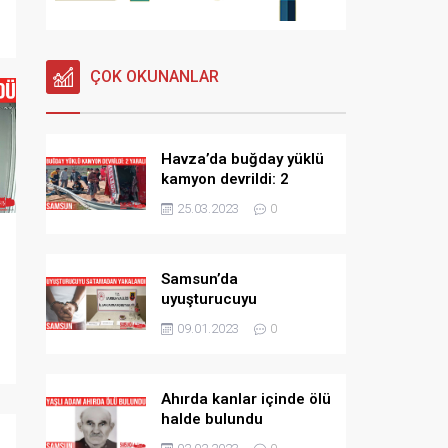
ÇOK OKUNANLAR
Havza’da buğday yüklü
kamyon devrildi: 2
yaralı
25.03.2023
0
Samsun’da
uyuşturucuyu
satamadan yakalanan
09.01.2023
0
şahıs tutuklandı
Ahırda kanlar içinde ölü
halde bulundu