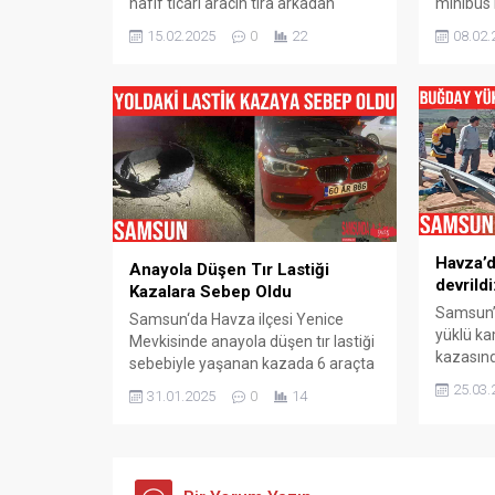
hafif ticari aracın tıra arkadan
minibüs
çarptı, kazada 1 kişi hayatını
Mahalles
15.02.2025
0
22
08.02.
kaybetti, 2 kişi yaralandı. Kaza,
körüden 
sabah saatlerinde Samsun Ankara
yaralandı
kara yolunda Havza ilçesine bağlı
göre sa
Yenice mevkisinde meydana geldi.
gelen ka
Edinilen bilgiye göre, Ankara
çıkan ve
istikametine seyir halinde olan Ali
çıkan 34
Yıldızoğlu (40) yönetimindeki 55
Samsun‘
AJK 271...
Mahallesi
Havza’
Anayola Düşen Tır Lastiği
devrildi
Kazalara Sebep Oldu
Samsun’
Samsun‘da Havza ilçesi Yenice
yüklü ka
Mevkisinde anayola düşen tır lastiği
kazasınd
sebebiyle yaşanan kazada 6 araçta
Samsun’
maddi hasar oluştu. Samsun‘un
25.03.
31.01.2025
0
14
yolu üze
Havza ilçesine bağlı Yenice Mevkisi
Mahalles
Samsun-Ankara Karayolu üzerinde
sıraları
meydana gelen, anayola düşen tır
bilgiye g
lastiğinin neden olduğu trafik
idaresin