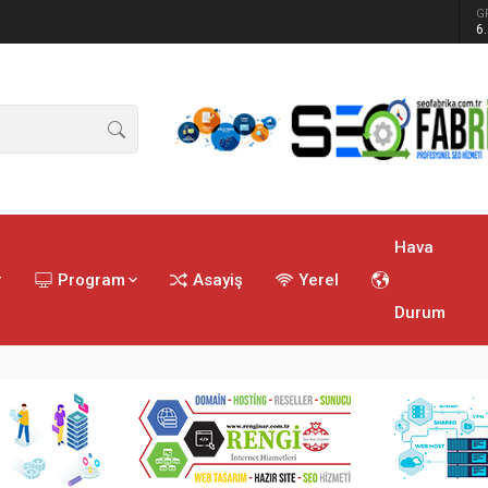
G
ren tatbikat
6
Hava
r
Program
Asayiş
Yerel
Durum