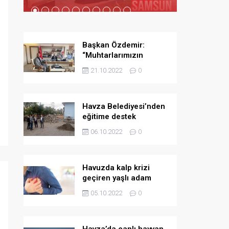
Başkan Özdemir:
“Muhtarlarımızın
yanında olmaya devam
21.10.2022
0
edeceğiz”
Havza Belediyesi’nden
eğitime destek
06.10.2022
0
Havuzda kalp krizi
geçiren yaşlı adam
hayatını kaybetti
05.10.2022
0
Havza’da canlı hayvan