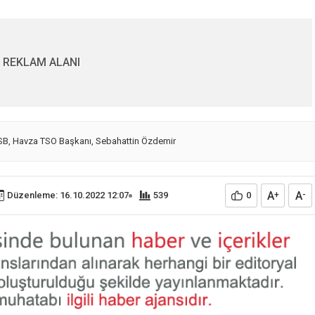
REKLAM ALANI
SB
,
Havza TSO Başkanı
,
Sebahattin Özdemir
A
A
Düzenleme: 16.10.2022 12:07
539
0
+
-
Samsun’da Hafif Ticari
Araç Tıra Çarptı: 1 Ölü, 
şayan kadın iple
Yaralı
de bulundu
15.02.2025
0
0