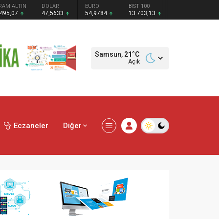
RAM ALTIN
DOLAR
EURO
BIST 100
.495,07
47,5633
54,9784
13.703,13
Samsun,
21
°C
Açık
Eczaneler
Diğer