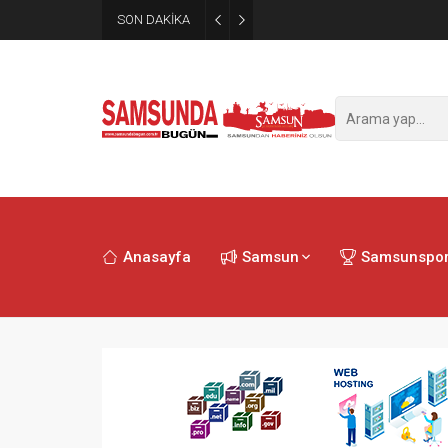
SON DAKİKA
Samsun’da polisi alarma geçi
Anasayfa
Samsun
Samsunspo