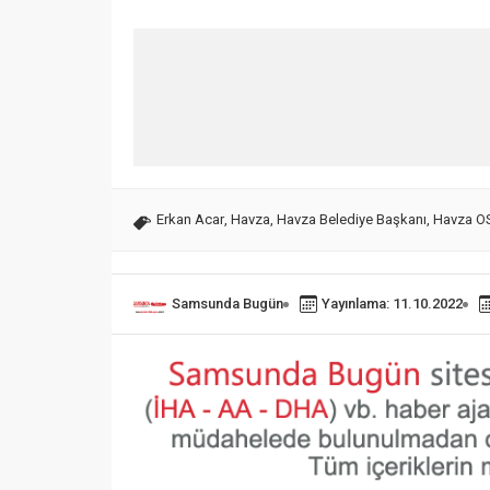
Erkan Acar
,
Havza
,
Havza Belediye Başkanı
,
Havza O
Samsunda Bugün
Yayınlama: 11.10.2022
Samsun’da uyuşturucuyu
satamadan yakalanan
Yalnız ya
şahıs tutuklandı
asılı hal
09.01.2023
0
31.10.2022