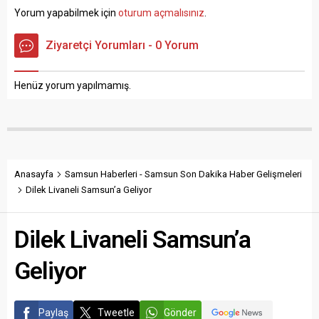
Edinilen bilgiye göre,
Cami önünde yaşan kaza
Yorum yapabilmek için
oturum açmalısınız
.
Celalettin B. (32)
anı ise güvenlik kamerasına
idaresindeki 19 LH 107
yansıdı. Kaza, Samsun’un
Ziyaretçi Yorumları - 0 Yorum
plakalı buğday yüklü
Havza ilçesinin Sontaj
kamyon, sürücünün
Mahallesi Sontaj Cami
direksiyon hakimiyetini
önünde 30 Ocak akşamı
Henüz yorum yapılmamış.
kaybetmesi sonucu refüje
meydana geldi. Edinilen
çarptı. Çarpmanın etkisiyle...
bilgiye göre, Necati...
Anasayfa
Samsun Haberleri - Samsun Son Dakika Haber Gelişmeleri
Dilek Livaneli Samsun’a Geliyor
Dilek Livaneli Samsun’a
Geliyor
Paylaş
Tweetle
Gönder