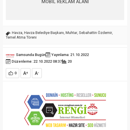
MOBİL REKLAM ALANI
Havza
,
Havza Belediye Başkanı
,
Muhtar
,
Sebahattin Özdemir
,
Temel Atma Töreni
Samsunda Bugün
Yayınlama: 21.10.2022
Düzenleme: 22.10.2022 08:37
20
A
A
0
+
-