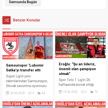
Samsunda Bugün
Benzer Konular
Eroğlu: “Şu an lideriz,
Samsunspor ‘Lubomir
önemli olan şampiyon
Satka’yı transfer etti
olmak”
Süper Lig’in yeni
Spor Toto 1. Lig’in 26.
takımlarından Samsunspor,
haftasında konuk ettiği
Slovak savunma oyuncusu
Bandırmaspor’u 5-0 yenen
L’ubomr Satka‘yı 3 yıllığına
15.03.2023
0
73
24.06.2023
0
44
Samsunspor’da Teknik
renklerine bağladı. Yeni
Direktör Hüseyin Eroğlu,
sezonda Süper Lig’de
maç sonu basın
mücadele edecek olan