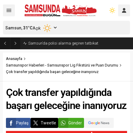
Samsun,
31
°C
Açık
Samsun’da polisi alarma geçiren tatbikat
Anasayfa
Samsunspor Haberleri - Samsunspor Lig Fikstürü ve Puan Durumu
Çok transfer yapıldığında başarı geleceğine inanıyoruz
Çok transfer yapıldığında
başarı geleceğine inanıyoruz
Paylaş
Tweetle
Gönder