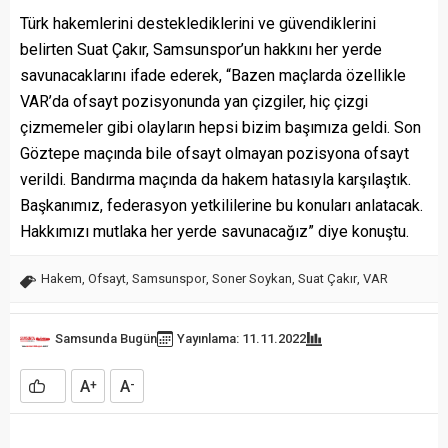
Türk hakemlerini desteklediklerini ve güvendiklerini
belirten Suat Çakır, Samsunspor’un hakkını her yerde
savunacaklarını ifade ederek, “Bazen maçlarda özellikle
VAR’da ofsayt pozisyonunda yan çizgiler, hiç çizgi
çizmemeler gibi olayların hepsi bizim başımıza geldi. Son
Göztepe maçında bile ofsayt olmayan pozisyona ofsayt
verildi. Bandırma maçında da hakem hatasıyla karşılaştık.
Başkanımız, federasyon yetkililerine bu konuları anlatacak.
Hakkımızı mutlaka her yerde savunacağız” diye konuştu.
Hakem
,
Ofsayt
,
Samsunspor
,
Soner Soykan
,
Suat Çakır
,
VAR
Samsunda Bugün
Yayınlama: 11.11.2022
A
A
+
-