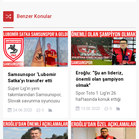
Benzer Konular
Eroğlu: “Şu an lideriz,
Samsunspor ‘Lubomir
önemli olan şampiyon
Satka’yı transfer etti
olmak”
Süper Lig’in yeni
Spor Toto 1. Lig’in 26.
takımlarından Samsunspor,
haftasında konuk ettiği
Slovak savunma oyuncusu
Bandırmaspor’u 5-0 yenen
L’ubomr Satka‘yı 3 yıllığına
15.03.2023
0
24.06.2023
0
Samsunspor’da Teknik
renklerine bağladı. Yeni
Direktör Hüseyin Eroğlu,
sezonda Süper Lig’de
maç sonu basın
mücadele edecek olan
toplantısında karşılaşmayı
Samsunspor, ikinci
değerlendirdi. Farklı sonuçla
transferini defansa yaptı.