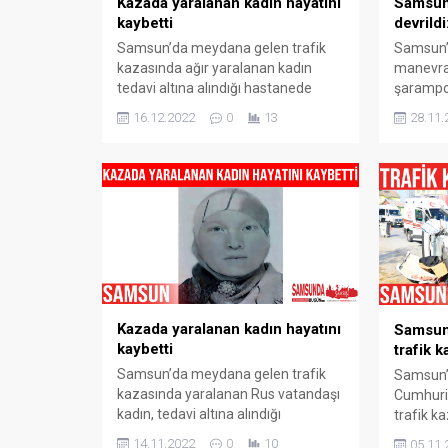
Kazada yaralanan kadın hayatını
Samsun’
kaybetti
devrildi
Samsun’da meydana gelen trafik
Samsun’
kazasında ağır yaralanan kadın
manevra 
tedavi altına alındığı hastanede
şarampol
hayatını kaybetti. Kaza, Samsun’un
yaraland
16.12.2022
0
13
28.11.
Terme ilçesi Samsun-Ordu karayolu
ilçesi 
Söğütlü mevkisinde bugün saat
geldi. A
11.00 sıralarında meydana geldi.
Ordu kar
Edinilen bilgiye göre, İbrahim K.
olan A.O
idaresindeki 52 ACA 494 plakalı
plakalı t
Lada marka otomobil önce yaya
çarpmam
Gülser Özen’e (57) ardından da
Sürücün
kavşak içinde...
tomruk y
Kazada yaralanan kadın hayatını
Samsun
kaybetti
trafik k
Samsun’da meydana gelen trafik
Samsun’
kazasında yaralanan Rus vatandaşı
Cumhuri
kadın, tedavi altına alındığı
trafik k
hastanede 41 gün sonra hayatını
çarpışar
14.11.2022
0
10
05.11.