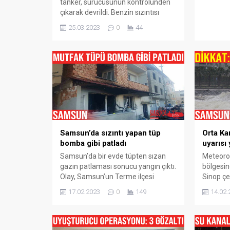
tanker, sürücüsünün kontrolünden
çıkarak devrildi. Benzin sızıntısı
nedeniyle karayolu trafiğe kapatıldı.
25.03.2023
0
44
Olay, Samsun’un Terme ilçesi
Gündoğdu mevkiinde sabah
saatlerinde meydana geldi. Alınan
bilgiye göre, Ahmet Esmebaşı (24)
idaresindeki 34 TE 9526 çekici ve 34
TE 8949 dorse plakalı benzin yüklü
akaryakıt tankeri sürücüsünün
direksiyon hâkimiyetini...
Samsun’da sızıntı yapan tüp
Orta Kar
bomba gibi patladı
uyarısı 
Samsun’da bir evde tüpten sızan
Meteorol
gazın patlaması sonucu yangın çıktı.
bölgesin
Olay, Samsun’un Terme ilçesi
Sinop çe
Yenidoğan Mahallesi‘nde meydana
için fırt
17.02.2023
0
149
14.02.
geldi. Alınan bilgiye göre, 2 katlı evin
bulundu.
giriş katındaki dairenin mutfak
Müdürlüğ
bölümünde bulunan tüpte sızıntı
buzlanma
gerçekleşti. Olay sırasında evde
vatandaş