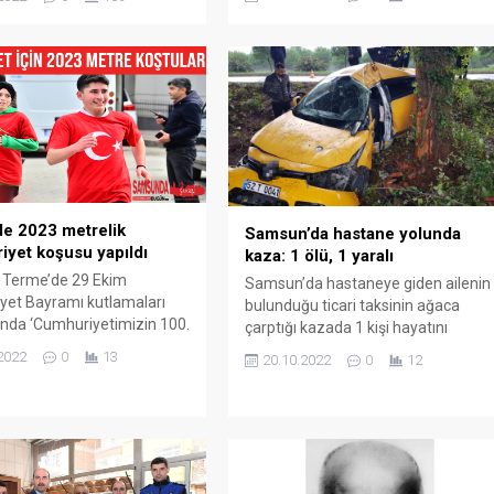
edildi. Samsun Valiliği İl Jandarma
un Terme ilçesi
Komutanlığı Kaçakçılık ve Organize
yet Mahallesi’nde
Suçlarla Mücadele Şube Müdürlüğü
geldi. Alınan bilgiye göre,
ile Terme İlçe Jandarma
Ordu karayolunda seyir
Komutanlığı ekiplerince ortak
olan Gülşen Ertap’ın
çalışma yapıldı. Alınan bilgiye göre,
ğı 55 AFB 672 plakalı
Ordu’nun Ünye ilçesinde ikamet
, sürücüsünün direksiyon
eden C.D. isimli şahsın elinde...
tini kaybetmesi sonucu
ride geçerek, Fahri Candan
ndeki 55 RL 776...
e 2023 metrelik
Samsun’da hastane yolunda
yet koşusu yapıldı
kaza: 1 ölü, 1 yaralı
Terme’de 29 Ekim
Samsun’da hastaneye giden ailenin
yet Bayramı kutlamaları
bulunduğu ticari taksinin ağaca
nda ‘Cumhuriyetimizin 100.
çarptığı kazada 1 kişi hayatını
oşuyoruz’ sloganıyla 2023
kaybetti, 1 kişi yaralandı. Kaza,
2022
0
13
20.10.2022
0
12
k Cumhuriyet Koşusu
Samsun’un Terme ilçesi Sakarlı
ştirildi. Samsun’un Terme
mevkisinde saat 07.00 sıralarında
e 29 Ekim Cumhuriyet
meydana geldi. Alınan bilgiye göre,
nın 99. yıl dönümü çeşitli
Samsun-Ordu karayolu üzerinde
erle kutlandı. Terme
seyir etmekte olan İdris Gündoğdu
mı Metin Maytalman’ın
idaresindeki 52 T 0041 plakalı ticari