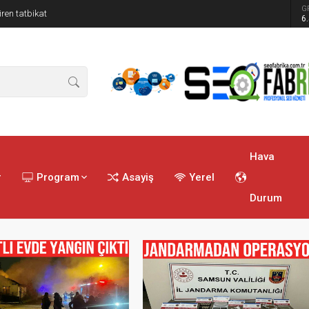
G
ren tatbikat
6
Hava
r
Program
Asayiş
Yerel
Durum