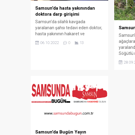
Samsun’da hasta yakınından
doktora darp girişimi
Samsun’da silahlı kavgada
Samsun’
yaralanan şahsı tedavi eden doktor,
hasta yakınının hakaret ve
Samsun’d
saldırısına uğradı. Olay, Samsun’un
ağaçlara
06.10.2022
0
13
Terme ilçesi Fenk Mahallesi’nde
yaraland
meydana geldi. Alınan bilgiye göre,
Söğütlü
B.O. ile E.İ. arasında henüz
Karayolu
28.09.
belirlenemeyen nedenle yaşanan
sabah sa
tartışma büyüyerek silahlı kavgaya
Edinilen 
dönüştü. B.O. yanında bulunan silahı
Değirmen
çıkartarak ateş açtı. Olay yerinden
plakalı h
kaçmak isterken bacağından...
hakimiye
yoldan ç
Ağaçlara
Samsun’da Bugün Yayın