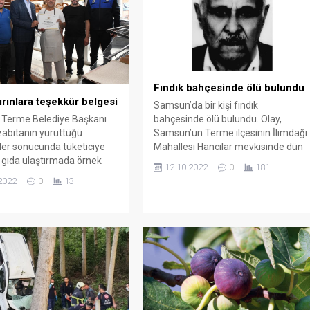
ri kabul etmesinin ardından
taksi, yağış nedeniyle kayganlaşan
umhuriyet ve 15 Temmuz
yolda...
ade Meydanı’nda tören
di. Cumhurbaşkanı...
Fındık bahçesinde ölü bulundu
ırınlara teşekkür belgesi
Samsun’da bir kişi fındık
Terme Belediye Başkanı
bahçesinde ölü bulundu. Olay,
, zabıtanın yürüttüğü
Samsun’un Terme ilçesinin İlimdağı
er sonucunda tüketiciye
Mahallesi Hancılar mevkisinde dün
r gıda ulaştırmada örnek
akşam meydana geldi. Edinilen
12.10.2022
0
181
en fırınlara ‘teşekkür
bilgiye göre, Mehmet Aşçı’dan (76)
2022
0
13
 verdi. Terme Belediyesi
haber alamayan yakınları kendisini
üdürlüğü ekipleri ilçe
aramaya çıktı. Dün akşam geç
ki fırınlarda gramaj, hijyen
saatlerde yapılan aramada Mehme
t denetimlerini aralıksız
Aşçı’nın cesedi bir akrabasına ait
or. Zabıtanın yaptığı
fındık bahçesinde bulundu. Yaşlı
er sonucu tarifede
adamın cansız bedeni...
en gramaj değerlerine
en önem ve hijyen
ın uygunluğu...