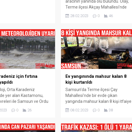
aracının yanında ölü bulundu. Olay,
Terme ilçesi Akçay Mahallesi’nde
meydana geldi. Edinilen bilgiye göre
28.02.2023
0
46
bir sunta fabrikasına ağaç ürünü
getiren Mustafa Yıldırım (58),
fabrika sahası içinde aracının
yanında hareketsiz halde bulundu.
Olay jandarmaya ve sağlık
ekiplerine haber verildi. Mustafa
Yıldırım’ın olay yerinde hayatını
kaybettiği tespit edildi. Olayla...
adeniz için fırtına
Ev yangınında mahsur kalan 8
yapıldı
kişi kurtarıldı
oji, Orta Karadeniz
Samsun’da Terme ilçesi Çay
de yer alan Kastamonu,
Mahallesi’nde bir evde çıkan
vreleri ile Samsun ve Ordu
yangında mahsur kalan 8 kişi itfaiye
ına ile buzlanma uyarısında
ve sağlık ekipleri tarafından
2023
0
26
08.02.2023
0
38
 Meteoroloji 10. Bölge
kurtarıldı. Olay, Samsun’un Terme
ü; denizlerde fırtına,
ilçesi Çay Mahallesi‘nde meydana
 ve don olaylarına karşı
geldi. Alınan bilgiye göre, Samsun
ları uyardı. Yapılan uyarıya
Terme ilçesi Çay Mahallesi‘nde3