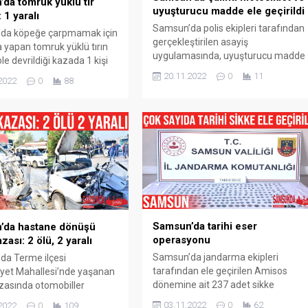
da tomruk yüklü tır
uyuşturucu madde ele geçirildi
: 1 yaralı
Samsun’da polis ekipleri tarafından
da köpeğe çarpmamak için
gerçekleştirilen asayiş
yapan tomruk yüklü tırın
uygulamasında, uyuşturucu madde
e devrildiği kazada 1 kişi
ve çalıntı motosiklet ele geçirildi.
ı. Olay, Samsun’un Terme
20.11.2022
0
11
2022
0
88
Samsun’un Terme ilçesinde
Akçay mevkiinde meydana
Emniyet Müdürlüğü’ne bağlı 56
lınan bilgiye göre, Samsun-
personelin katılımıyla 3 farklı
ayolunda seyir etmekte
noktada gerçekleştirilen genel
.’nun kullandığı 52 AE 540
asayiş uygulamasında 229 araç ve
ır, yola çıkan köpeğe
412 şahıs kontrol edildi. Uygulama
ak için manevra yaptı.
kapsamında 1 şahsın üzerinden
ün kontrolünden çıkan
0,86 gram metamfetamin, 1 adet
üklü...
çalıntı motosiklet ele...
Samsun’da tarihi eser
’da hastane dönüşü
operasyonu
azası: 2 ölü, 2 yaralı
Samsun’da jandarma ekipleri
da Terme ilçesi
tarafından ele geçirilen Amisos
yet Mahallesi’nde yaşanan
dönemine ait 237 adet sikke
azasında otomobiller
Samsun Müze Müdürlüğü’ne teslim
ak hurdaya döndü. Kaza,
03.11.2022
0
62
2022
0
109