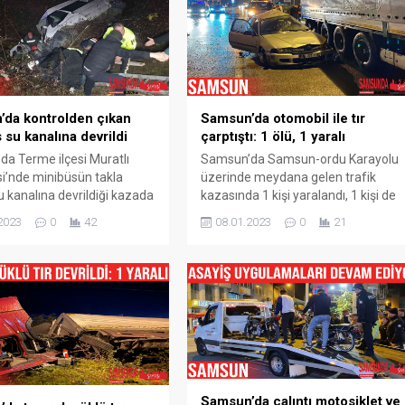
zgarın kıyı kesimlerinde 70
katlı binanın giriş katında oturan
enizlerde ise 75 km/sa
Atar ailesine ait dairede sobanın bir
mesi tahmin ediyor.
anda parlayarak alev alması...
lecek olumsuzluklara...
da kontrolden çıkan
Samsun’da otomobil ile tır
 su kanalına devrildi
çarptıştı: 1 ölü, 1 yaralı
a Terme ilçesi Muratlı
Samsun’da Samsun-ordu Karayolu
i’nde minibüsün takla
üzerinde meydana gelen trafik
u kanalına devrildiği kazada
kazasında 1 kişi yaralandı, 1 kişi de
aralandı. Olay, Samsun’un
hayatını kaybetti. Samsun’da
2023
0
42
08.01.2023
0
21
çesi Muratlı Mahallesi’nde
otomobil ile tırın çarpışması sonucu
15 sıralarında meydana
meydana gelen trafik kazasında 1
ınan bilgiye göre, ‘alkollü
kişi hayatını kaybederken, 1 kişi de
iddia edilen 55 C 7159
yaralandı. Kaza, Terme ilçesi
minibüs sürücüsü G.A.K.,
Samsun-Ordu karayolunun 79.
l üzerinde seyir ederken
kilometresi Kozluk mevkiinde
erinde direksiyon
meydana geldi. Edinilen bilgiye göre
ini kaybetti....
Yunus Emre...
Samsun’da çalıntı motosiklet ve