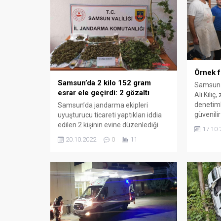
tebrikle
çerçevesinde yürütülen Terme
Terme C
Makine Sanayi Ortak Kullanım
Milli İr
Atölyesi Projesi için...
düzenlen
Örnek f
Samsun’da 2 kilo 152 gram
Samsun 
esrar ele geçirdi: 2 gözaltı
Ali Kılıç
denetiml
Samsun’da jandarma ekipleri
güvenili
uyuşturucu ticareti yaptıkları iddia
teşkil ed
edilen 2 kişinin evine düzenlediği
17.10.
belgesi’
operasyonda 2 kilo 152 gram kubar
20.10.2022
0
11
Zabıta M
esrar maddesi, 1 kök kenevir bitkisi
genelinde
ile 3 adet uyuşturucu içme aparatı
ve ruhsa
ele geçirdi. Olay, Samsun’un Terme
sürdürüy
ilçesinin Altunlu Mahallesi’nde
denetiml
meydana geldi. Edinilen bilgiye göre,
belirlen
Samsun İl Jandarma Komutanlığı
gösteril
Kaçakçılık ve Organize...
şartların