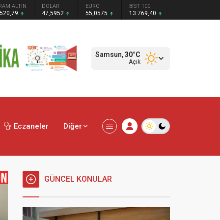
RAM ALTIN
DOLAR
EURO
BIST 100
.520,79
47,5952
55,0575
13.769,40
Samsun,
30
°C
Açık
Eczaneler
Diğer
GÜNCEL KONULAR