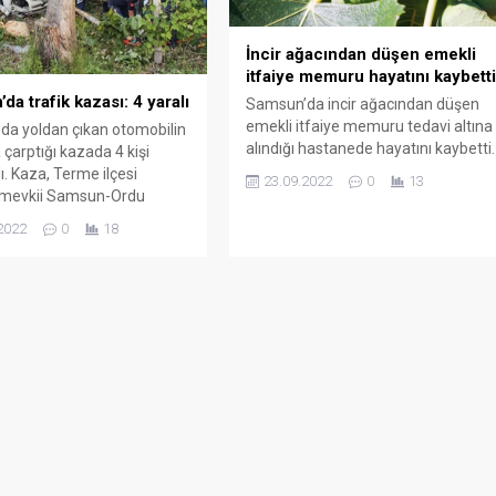
İncir ağacından düşen emekli
itfaiye memuru hayatını kaybett
da trafik kazası: 4 yaralı
Samsun’da incir ağacından düşen
emekli itfaiye memuru tedavi altına
a yoldan çıkan otomobilin
alındığı hastanede hayatını kaybetti.
 çarptığı kazada 4 kişi
Olay, Samsun’un Terme ilçesinin
ı. Kaza, Terme ilçesi
23.09.2022
0
13
Fenk Mahallesi’nde meydana geldi.
 mevkii Samsun-Ordu
Edinilen bilgiye göre, 3 çocuk basası
’nun 57. kilometresinde
2022
0
18
emekli itfaiye memuru Mahmut
at 07.15’te meydana geldi.
Kaynar (56), evinin önündeki
bilgiye göre, Cemil
kendisine ait bahçede incir
ci’nin kullandığı 34 PNA 13
toplamak için ağaca çıktı. Çıktığı
afif ticari araç, direksiyon
ağaçtan düşerek yaralanan
tinin kaybedilmesi sonucu
Mahmut Kaynar önce...
ıkarak ağaçlık alana uçtu.
 çarparak dik halde...