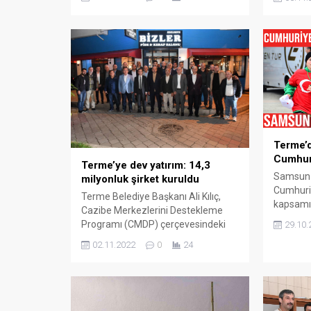
kaybetti. Kaza, Terme ilçesi Sakarlı
Samsun’
Mahallesi Samsun Ordu
Cumhuri
karayolunda 3 Ekim’de meydana
meydana 
geldi. Edinilen bilgiye göre,
Samsun-
Rusya’dan İstanbul’daki akrabalarını
etmekte 
ziyarete giden Ruslan Galeev (44)
kullandı
idaresindeki H092BA 712 plakalı
otomobil
otomobil, direksiyon hakimiyetinin
hakimiye
kaybedilmesi sonucu...
karşı şe
kontrolü
Terme’d
Cumhuri
Terme’ye dev yatırım: 14,3
Samsun 
milyonluk şirket kuruldu
Cumhuri
Terme Belediye Başkanı Ali Kılıç,
kapsamı
Cazibe Merkezlerini Destekleme
Yılına K
Programı (CMDP) çerçevesindeki
29.10.
metreli
Terme Makine Sanayi Ortak
02.11.2022
0
24
gerçekle
Kullanım Atölyesi Projesi ile ilçeye
ilçesind
8,3 milyonu hibe, 6 milyonu ise eş
Bayramı’
finansman olan 14,3 milyonluk dev
etkinlikl
bir yatırım kazandırdı. Başkan Ali
Kaymaka
Kılıç öncülüğünde CMDP