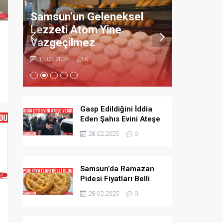
Bıçaklay
Samsun’un Geleneksel
ndı
Adamı B
Lezzeti Atom Yine
Vazgeçilmez
11.03.2025
11.03.2025
0
Gasp Edildiğini İddia
Eden Şahıs Evini Ateşe
Verdi
28.02.2025
0
ı
Samsun’da Ramazan
Pidesi Fiyatları Belli
Oldu
28.02.2025
0