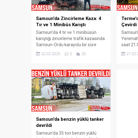
Samsun’d
Zincirleme Trafik Kazası: 9
Karıştığı
Samsun’da Zincirleme Kaza: 4
Terme’d
Araç Birbirine Girdi
Kazası
Tır ve 1 Minibüs Karıştı
Çevirdi
03.03.2025
0
03.03.2025
Samsun’da 4 tır ve 1 minibüsün
Samsun’
karıştığı zincirleme trafik kazasında
Yenimaha
Samsun-Ordu karayolu bir süre
saat 21.0
trafiğe kapalı kaldı. 4 Tır ve 1
çıkan ya
22.02.2025
0
20
21.02.
Minibüs’ün karıştığı Zincirleme
döndü. O
Trafik Kazası Samsun’un Terme
Yenimaha
ilçesi Hastane Kavşağı’nda
21.00 sı
meydana geldi. Alınan bilgiye göre,
Alınan bi
Samsun-Ordu karayolu üzerinde
henüz be
seyir etmekte olan 4 tır ve 1
yangın ç
minibüs, kırmızı ışıklarda kar...
edilirken,
Samsun’da benzin yüklü tanker
devrildi
Samsun’da 35 ton benzin yüklü