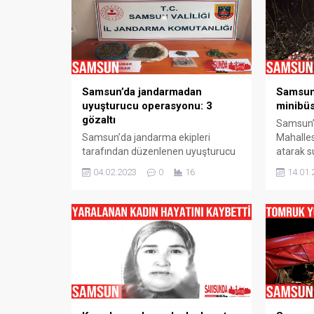
yalnız bulunan ve gaz kokusunu
göre; rü
fark edemeyen Elif İ., evi
km/sa, d
temizlemek üzere elektrikli
hızda es
süpürgeyi...
Yaşanabi
Samsun’da jandarmadan
Samsun’
uyuşturucu operasyonu: 3
minibüs
gözaltı
Samsun’d
Samsun’da jandarma ekipleri
Mahalles
tarafından düzenlenen uyuşturucu
atarak s
operasyonunda 3 kişi gözaltına
4 kişi y
04.02.2023
0
16
14.01.
alındı. Olay, Samsun’un Terme
Terme il
ilçesinin Oğuzlu Mahallesi’nde
saat 23.
meydana geldi. Edinilen bilgiye göre,
geldi. Al
Samsun İl Jandarma Komutanlığı
olduğu’ 
Kaçakçılık ve Organize Suçlarla
plakalı 
Mücadele KOM Şube Müdürlüğü,
beton yo
İstihbarat Şube Müdürlüğü ve
köprü üz
Terme İlçe Jandarma Komutanlığı
hakimiyet
ekipleri, alınan istihbari bilgiler
doğrultusunda F.A., Y.P. ve...