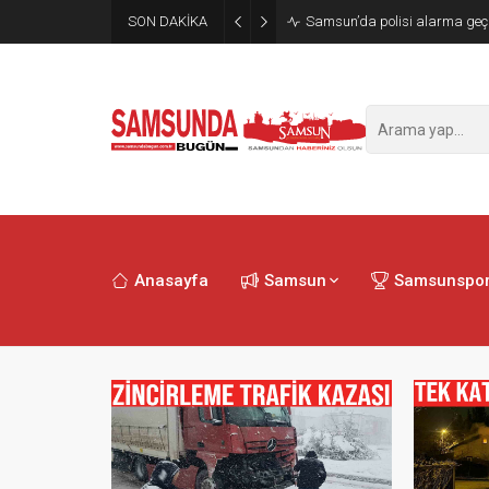
SON DAKİKA
Samsun’da polisi alarma geçi
Anasayfa
Samsun
Samsunspo