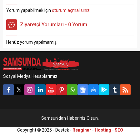
kavşakta meydana geldi.
karayolunun 34.
Edinilen bilgiye göre, O.E.’nin
kilometresinde sabah
Yorum yapabilmek için
oturum açmalısınız
.
kullandığı minibüs ile M.A.
saatlerinde meydana geldi.
yönetimindeki otomobil
Edinilen bilgiye göre, Seyit
Ziyaretçi Yorumları - 0 Yorum
çarpıştı. Yoldan geçen
Ahmet Demir’in kullandığı
sürücülerin kazayı 112 Acil
55 DJ 075 plakalı otomobil,
Çağrı Merkezine haber
bir aracın sıkıştırması
Henüz yorum yapılmamış.
vermesi üzerine olay
sonucu direksiyon
yerine...
hakimiyetini kaybederek
yoldan çıkıp takla...
Sosyal Medya Hesaplarımız
Samsun'dan Haberiniz Olsun.
Copyright © 2025 - Destek -
Renginar
-
Hosting
-
SEO