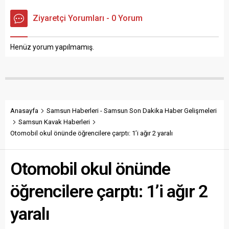
plakalı kamyon sürücüsü
bulunan ve gaz kokusunu
Cumali Genç, direksiyonda
fark edemeyen Elif İ., evi
Ziyaretçi Yorumları - 0 Yorum
uyuya kalarak hâkimiyetini
temizlemek üzere elektrikli
kaybetti. Sürücüsünün
süpürgeyi...
kontrolünden çıkan kamyon,
Henüz yorum yapılmamış.
orta refüjde bulunan...
Anasayfa
Samsun Haberleri - Samsun Son Dakika Haber Gelişmeleri
Samsun Kavak Haberleri
Otomobil okul önünde öğrencilere çarptı: 1’i ağır 2 yaralı
Otomobil okul önünde
öğrencilere çarptı: 1’i ağır 2
yaralı