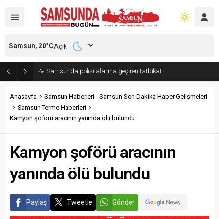
Samsun,
20
°C
Açık
Samsun’da polisi alarma geçiren tatbikat
Anasayfa
Samsun Haberleri - Samsun Son Dakika Haber Gelişmeleri
Samsun Terme Haberleri
Kamyon şoförü aracının yanında ölü bulundu
Kamyon şoförü aracının
yanında ölü bulundu
Paylaş
Tweetle
Gönder