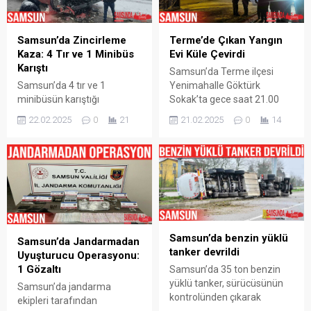
Samsun’da Zincirleme
Terme’de Çıkan Yangın
Kaza: 4 Tır ve 1 Minibüs
Evi Küle Çevirdi
Karıştı
Samsun’da Terme ilçesi
Samsun’da 4 tır ve 1
Yenimahalle Göktürk
minibüsün karıştığı
Sokak’ta gece saat 21.00
zincirleme trafik kazasında
sıralarında tek katlı evde
22.02.2025
0
21
21.02.2025
0
14
Samsun-Ordu karayolu bir
çıkan yangında ev kısa
süre trafiğe kapalı kaldı. 4
sürede küle döndü. Olay,
Tır ve 1 Minibüs’ün karıştığı
Terme ilçesi Yenimahalle
Zincirleme Trafik Kazası
Göktürk Sokak’ta saat 21.00
Samsun’un Terme ilçesi
sıralarında meydana geldi.
Hastane Kavşağı’nda
Alınan bilgiye göre, tek katlı
meydana geldi. Alınan
evde henüz belirlenemeyen
bilgiye göre, Samsun-Ordu
bir nedenle yangın çıktı.
Samsun’da benzin yüklü
karayolu üzerinde seyir
Yangın kısa sürede fark
Samsun’da Jandarmadan
tanker devrildi
etmekte olan 4 tır ve 1
edilirken, Öztürk ailesi...
Uyuşturucu Operasyonu:
minibüs, kırmızı ışıklarda
1 Gözaltı
Samsun’da 35 ton benzin
kar...
yüklü tanker, sürücüsünün
Samsun’da jandarma
kontrolünden çıkarak
ekipleri tarafından