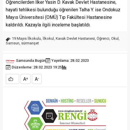
Öğrencilerden İlker Yasin D. Kavak Devlet Hastanesine,
hayati tehlikesi bulunduğu öğrenilen Talha Y. ise Ondokuz
Mayıs Üniversitesi (OMÜ) Tıp Fakültesi Hastanesine
kaldırıldı. Kazayla ilgili inceleme başlatıldı.
19 Mayıs İlkokulu
,
İlkokul
,
Kavak Devlet Hastanesi
,
Öğrenci
,
Okul
,
Samsun
,
sürmanşet
Samsunda Bugün
Yayınlama: 28.02.2023
Düzenleme: 28.02.2023 19:25
A
A
+
-