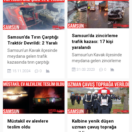
Samsun’da zincirleme
Samsun’da Tırın Çarptığı
trafik kazası: 17 kişi
Traktör Devrildi: 2 Yaralı
yaralandı
Samsun‘un Kavak ilçesinde
Samsun’un Kavak ilçesinde
meydana gelen trafik
meydana gelen zincirleme
kazasında tırın çarptığı
trafik kazasında çok sayıda
traktörün devrilmesi
31.03.2023
0
15.11.2024
0
kişi yaralandı. Kaza,
sonucunca traktör sürücüsü
Samsun’un Kavak ilçesi
ve yolcu konumundaki şahıs
Samsun-Ankara yolu Hacıllı
yaralandı. Samsun‘da Kavak
mevkisinde akşam
ilçesi Ankara-Samsun
saatlerinde meydana geldi.
Karayolu üzerinde Tekke
Alınan ilk bilgilere göre, kar
mevkisinde meydana gelen
ve buzlanmadan dolayı
trafik kazasında edinilen
zincirleme kaza meydana
bilgiye göre 31 DT 088
geldi. Yolcu otobüsü, tır ve
Müstakil ev alevlere
Kalbine yenik düşen
plakalı TIR M.K. isimli şahsın
otomobiller kazaya karıştı.
teslim oldu
uzman çavuş toprağa
kullanmış olduğu 55 ZA 860
Feci kazada yolcu otobüsü