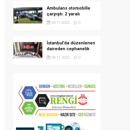
Ambulans otomobille
çarpıştı: 2 yaralı
04.11.2022
0
İstanbul’da düzenlenen
daireden cephanelik
çıktı!
03.11.2022
0