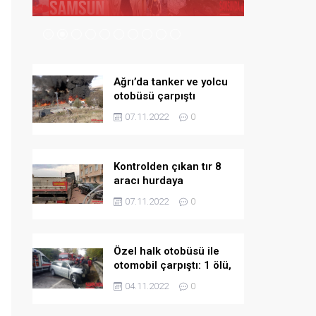
Ağrı’da tanker ve yolcu
otobüsü çarpıştı
07.11.2022
0
Kontrolden çıkan tır 8
aracı hurdaya
döndürdü
07.11.2022
0
Özel halk otobüsü ile
otomobil çarpıştı: 1 ölü,
5 yaralı
04.11.2022
0