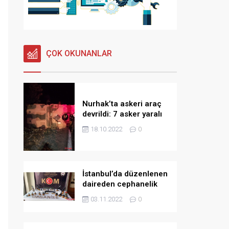
ÇOK OKUNANLAR
Nurhak’ta askeri araç
devrildi: 7 asker yaralı
18.10.2022
0
İstanbul’da düzenlenen
daireden cephanelik
çıktı!
03.11.2022
0