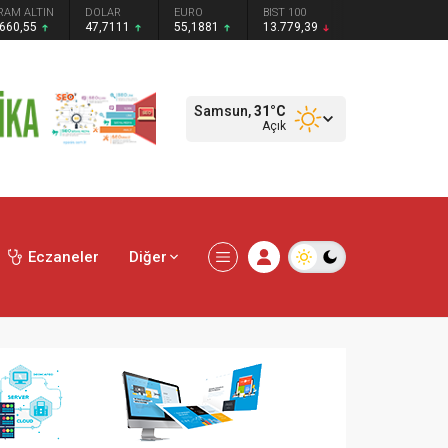
RAM ALTIN
DOLAR
EURO
BIST 100
.660,55
47,7111
55,1881
13.779,39
Samsun,
31
°C
Açık
Eczaneler
Diğer