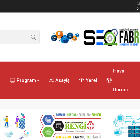
G
ren tatbikat
6
Hava
r
Program
Asayiş
Yerel
Durum