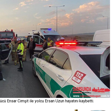
Samsun’da Yaşanan
zincirleme trafik
Vahşetin Zanlısı Tutukla
ücü Ensar Cimşit ile yolcu Ersan Uzun hayatını kaybetti.
11.03.2025
0
0