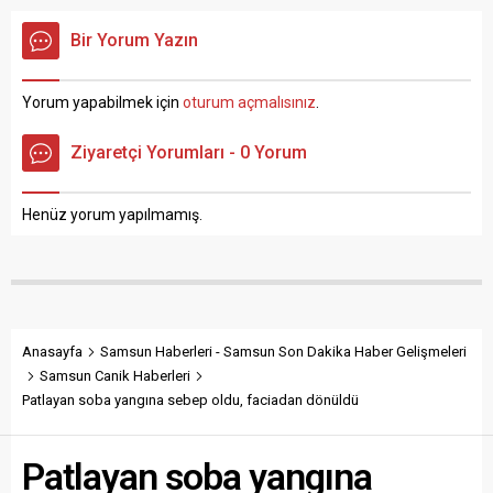
sunulacak. Ramazan ayının
Vali Orhan Tavlı, yaptığı
vazgeçilmezi pidenin fiyatı
açıklamada, “Kıymetli
Bir Yorum Yazın
Samsun’da da belli oldu.
Samsunlular;
Samsun Esnaf ve
Samsun’umuzda uzunca bir
Sanatkarları Odaları Birliği
süredir hasretini çektiğimiz
Yorum yapabilmek için
oturum açmalısınız
.
(SESOB) Başkanı Hacı Eyüb
kar yağışlarının yanı sıra
Güler, geçen yıl 20 TL’den
buzlanma ve don olaylarının
Ziyaretçi Yorumları - 0 Yorum
satılan 320 gram sade
etkisinde geçen bir haftayı
pidenin...
geride bırakmış
bulunmaktayız. Meteoroloji
Henüz yorum yapılmamış.
Genel Müdürlüğü’nün
verilerine...
Anasayfa
Samsun Haberleri - Samsun Son Dakika Haber Gelişmeleri
Samsun Canik Haberleri
Patlayan soba yangına sebep oldu, faciadan dönüldü
Patlayan soba yangına