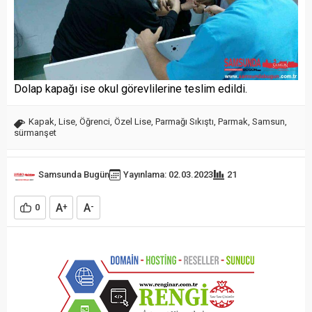
Dolap kapağı ise okul görevlilerine teslim edildi.
Kapak
,
Lise
,
Öğrenci
,
Özel Lise
,
Parmağı Sıkıştı
,
Parmak
,
Samsun
,
sürmanşet
Samsunda Bugün
Yayınlama: 02.03.2023
21
A
A
0
+
-