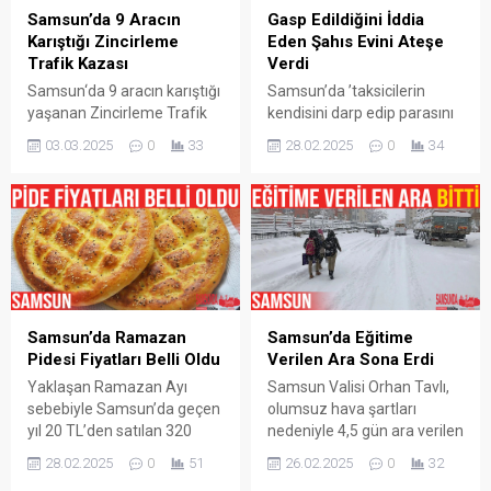
evinden ayrıldı. Aynı
talep görüyor. Geleneksel
Samsun’da 9 Aracın
Gasp Edildiğini İddia
zamanda Alzheimer
yöntemlerle yapılan ve özel
Karıştığı Zincirleme
Eden Şahıs Evini Ateşe
hastası...
bir aparatla şekil verilen...
Trafik Kazası
Verdi
Samsun‘da 9 aracın karıştığı
Samsun’da ’taksicilerin
yaşanan Zincirleme Trafik
kendisini darp edip parasını
Kazası sonrasında
gasp ettiğini’ iddia ederek
03.03.2025
0
33
28.02.2025
0
34
yaralanan olmadığı ve
112’ye intihar edeceği
maddi hasarların oluştuğu
ihbarında bulunan şahıs,
bildirildi. Samsun‘un Canik
daha sonra evini yakarak
ilçesi 200 Evler mevkisi
intihara kalkıştı. Olay,
çevre yolu üzerinde saat
Samsun’un İlkadım ilçesine
09.00 sıralarında meydana
bağlı Saitbey Mahallesi’nde
gelen kazada edinilen
sabah saatlerinde meydana
bilgiye göre, 2 araç
geldi. Edinilen bilgiye göre,
yağmurdan dolayı kayarak
Kemal F., taksicilerin
Samsun’da Ramazan
Samsun’da Eğitime
bariyere çarptı. Yağmurdan
kendisini darp edip parasını
Pidesi Fiyatları Belli Oldu
Verilen Ara Sona Erdi
dolayı kayan ve bariyerlere
gasp ettiğini iddia ederek
Yaklaşan Ramazan Ayı
Samsun Valisi Orhan Tavlı,
çarpan araçlara ile o...
112 Acil Çağrı...
sebebiyle Samsun’da geçen
olumsuz hava şartları
yıl 20 TL’den satılan 320
nedeniyle 4,5 gün ara verilen
gram sade Ramazan pidesi,
eğitimin yarından itibaren
28.02.2025
0
51
26.02.2025
0
32
bu yıl 25 TL’den satışa
devam edeceğini açıkladı.