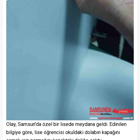
Olay, Samsun’da özel bir lisede meydana geldi. Edinilen
bilgiye göre, lise öğrencisi okuldaki dolabın kapağını