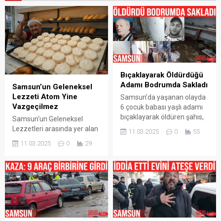
Bıçaklayarak Öldürdüğü
Adamı Bodrumda Sakladı
Samsun’un Geleneksel
Lezzeti Atom Yine
Samsun’da yaşanan olayda
Vazgeçilmez
6 çocuk babası yaşlı adamı
bıçaklayarak öldüren şahıs,
Samsun‘un Geleneksel
cesedi 4 gün boyunca
Lezzetleri arasında yer alan
11.03.2025
0
55
babasının evinin
Atom Tatlısı ramazan
11.03.2025
0
29
bodrumunda sakladı.
ayında da İftar Sofraları
Korkunç olay, Samsun’un
arasında vazgeçilmezliğini
Canik ilçesi Yavuzselim
sürdürüyor. Fırın ustalarının
Mahallesi’nde meydana
yoğun mesai harcadığı atom
geldi. Edinilen bilgiye göre, 6
tatlısı, yumurta akı, şeker ve
çocuk babası Sebahattin
sudan hazırlanıyor. Her yaş
Coşar (69), 6 Mart günü
grubundan sevilen bu tatlı,
yaşlılık maaşını çekmek için
Ramazan ayında daha fazla