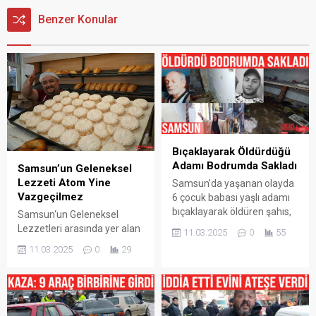
Benzer Konular
Bıçaklayarak Öldürdüğü
Adamı Bodrumda Sakladı
Samsun’un Geleneksel
Lezzeti Atom Yine
Samsun’da yaşanan olayda
Vazgeçilmez
6 çocuk babası yaşlı adamı
bıçaklayarak öldüren şahıs,
Samsun‘un Geleneksel
cesedi 4 gün boyunca
Lezzetleri arasında yer alan
11.03.2025
0
55
babasının evinin
Atom Tatlısı ramazan
11.03.2025
0
29
bodrumunda sakladı.
ayında da İftar Sofraları
Korkunç olay, Samsun’un
arasında vazgeçilmezliğini
Canik ilçesi Yavuzselim
sürdürüyor. Fırın ustalarının
Mahallesi’nde meydana
yoğun mesai harcadığı atom
geldi. Edinilen bilgiye göre, 6
tatlısı, yumurta akı, şeker ve