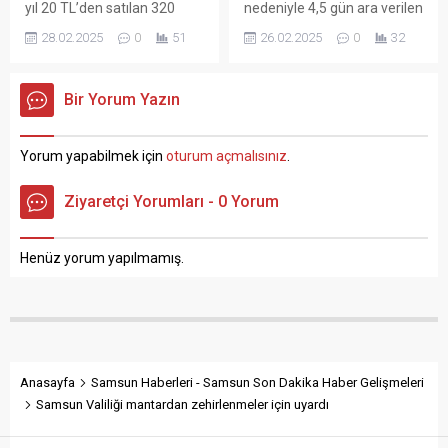
yıl 20 TL’den satılan 320
nedeniyle 4,5 gün ara verilen
gram sade Ramazan pidesi,
eğitimin yarından itibaren
28.02.2025
0
51
26.02.2025
0
32
bu yıl 25 TL’den satışa
devam edeceğini açıkladı.
sunulacak. Ramazan ayının
Vali Orhan Tavlı, yaptığı
vazgeçilmezi pidenin fiyatı
açıklamada, “Kıymetli
Bir Yorum Yazın
Samsun’da da belli oldu.
Samsunlular;
Samsun Esnaf ve
Samsun’umuzda uzunca bir
Sanatkarları Odaları Birliği
süredir hasretini çektiğimiz
Yorum yapabilmek için
oturum açmalısınız
.
(SESOB) Başkanı Hacı Eyüb
kar yağışlarının yanı sıra
Güler, geçen yıl 20 TL’den
buzlanma ve don olaylarının
Ziyaretçi Yorumları - 0 Yorum
satılan 320 gram sade
etkisinde geçen bir haftayı
pidenin...
geride bırakmış
bulunmaktayız. Meteoroloji
Henüz yorum yapılmamış.
Genel Müdürlüğü’nün
verilerine...
Anasayfa
Samsun Haberleri - Samsun Son Dakika Haber Gelişmeleri
Samsun Valiliği mantardan zehirlenmeler için uyardı