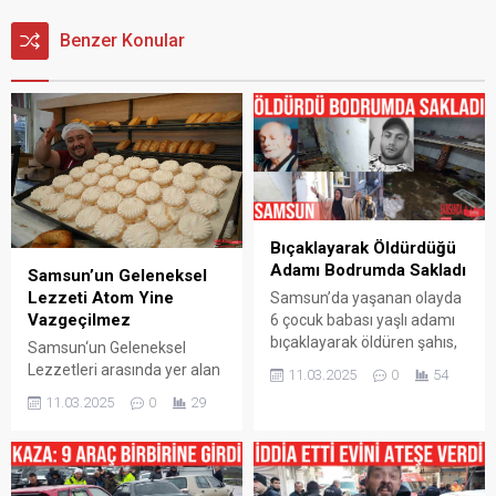
Benzer Konular
Bıçaklayarak Öldürdüğü
Adamı Bodrumda Sakladı
Samsun’un Geleneksel
Lezzeti Atom Yine
Samsun’da yaşanan olayda
Vazgeçilmez
6 çocuk babası yaşlı adamı
bıçaklayarak öldüren şahıs,
Samsun‘un Geleneksel
cesedi 4 gün boyunca
Lezzetleri arasında yer alan
11.03.2025
0
54
babasının evinin
Atom Tatlısı ramazan
11.03.2025
0
29
bodrumunda sakladı.
ayında da İftar Sofraları
Korkunç olay, Samsun’un
arasında vazgeçilmezliğini
Canik ilçesi Yavuzselim
sürdürüyor. Fırın ustalarının
Mahallesi’nde meydana
yoğun mesai harcadığı atom