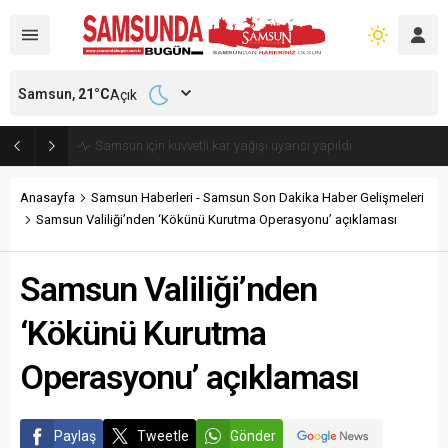
Samsun,
21
°C
Açık
Samsun’da polisi alarma geçiren tatbikat
Anasayfa
Samsun Haberleri - Samsun Son Dakika Haber Gelişmeleri
Samsun Valiliği’nden ‘Kökünü Kurutma Operasyonu’ açıklaması
Samsun Valiliği’nden
‘Kökünü Kurutma
Operasyonu’ açıklaması
Paylaş
Tweetle
Gönder