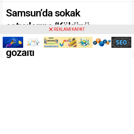
Samsun’da sokak
satıcılarına ‘Kökünü
REKLAMI KAPAT
Kurutma Operasyonu’: 94
gözaltı
Paylaş
Tweetle
Gönder