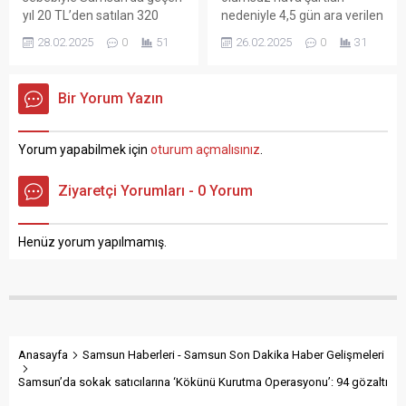
yıl 20 TL’den satılan 320
nedeniyle 4,5 gün ara verilen
gram sade Ramazan pidesi,
eğitimin yarından itibaren
28.02.2025
0
51
26.02.2025
0
31
bu yıl 25 TL’den satışa
devam edeceğini açıkladı.
sunulacak. Ramazan ayının
Vali Orhan Tavlı, yaptığı
vazgeçilmezi pidenin fiyatı
açıklamada, “Kıymetli
Bir Yorum Yazın
Samsun’da da belli oldu.
Samsunlular;
Samsun Esnaf ve
Samsun’umuzda uzunca bir
Sanatkarları Odaları Birliği
süredir hasretini çektiğimiz
Yorum yapabilmek için
oturum açmalısınız
.
(SESOB) Başkanı Hacı Eyüb
kar yağışlarının yanı sıra
Güler, geçen yıl 20 TL’den
buzlanma ve don olaylarının
Ziyaretçi Yorumları - 0 Yorum
satılan 320 gram sade
etkisinde geçen bir haftayı
pidenin...
geride bırakmış
bulunmaktayız. Meteoroloji
Henüz yorum yapılmamış.
Genel Müdürlüğü’nün
verilerine...
Anasayfa
Samsun Haberleri - Samsun Son Dakika Haber Gelişmeleri
Samsun’da sokak satıcılarına ‘Kökünü Kurutma Operasyonu’: 94 gözaltı