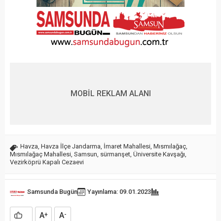
MOBİL REKLAM ALANI
Havza
,
Havza İlçe Jandarma
,
İmaret Mahallesi
,
Mısmılağaç
,
Mısmılağaç Mahallesi
,
Samsun
,
sürmanşet
,
Üniversite Kavşağı
,
Vezirköprü Kapalı Cezaevi
Samsunda Bugün
Yayınlama: 09.01.2023
A
A
+
-