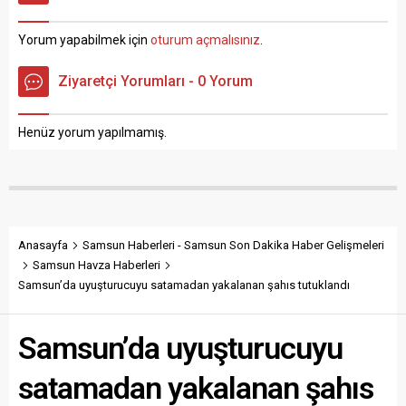
Samsun Esnaf ve
Samsun’umuzda uzunca bir
Sanatkarları Odaları Birliği
süredir hasretini çektiğimiz
Yorum yapabilmek için
oturum açmalısınız
.
(SESOB) Başkanı Hacı Eyüb
kar yağışlarının yanı sıra
Güler, geçen yıl 20 TL’den
buzlanma ve don olaylarının
Ziyaretçi Yorumları - 0 Yorum
satılan 320 gram sade
etkisinde geçen bir haftayı
pidenin...
geride bırakmış
bulunmaktayız. Meteoroloji
Henüz yorum yapılmamış.
Genel Müdürlüğü’nün
verilerine...
Anasayfa
Samsun Haberleri - Samsun Son Dakika Haber Gelişmeleri
Samsun Havza Haberleri
Samsun’da uyuşturucuyu satamadan yakalanan şahıs tutuklandı
Samsun’da uyuşturucuyu
satamadan yakalanan şahıs