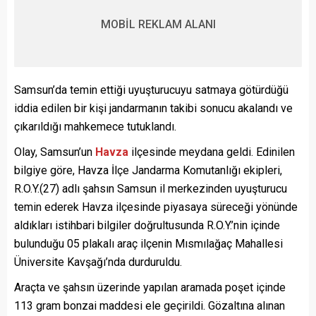
MOBİL REKLAM ALANI
Samsun’da temin ettiği uyuşturucuyu satmaya götürdüğü
iddia edilen bir kişi jandarmanın takibi sonucu akalandı ve
çıkarıldığı mahkemece tutuklandı.
Olay, Samsun’un
Havza
ilçesinde meydana geldi. Edinilen
bilgiye göre, Havza İlçe Jandarma Komutanlığı ekipleri,
R.O.Y.(27) adlı şahsın Samsun il merkezinden uyuşturucu
temin ederek Havza ilçesinde piyasaya süreceği yönünde
aldıkları istihbari bilgiler doğrultusunda R.O.Y.’nin içinde
bulunduğu 05 plakalı araç ilçenin Mısmılağaç Mahallesi
Üniversite Kavşağı’nda durduruldu.
Araçta ve şahsın üzerinde yapılan aramada poşet içinde
113 gram bonzai maddesi ele geçirildi. Gözaltına alınan