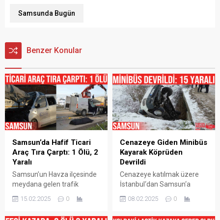
Samsunda Bugün
Benzer Konular
Samsun’da Hafif Ticari
Cenazeye Giden Minibüs
Araç Tıra Çarptı: 1 Ölü, 2
Kayarak Köprüden
Yaralı
Devrildi
Samsun’un Havza ilçesinde
Cenazeye katılmak üzere
meydana gelen trafik
İstanbul‘dan Samsun‘a
kazasında hafif ticari aracın
giden minibüs Havza
15.02.2025
0
08.02.2025
0
tıra arkadan çarptı, kazada 1
Çamyatağı Mahallesi‘nde
kişi hayatını kaybetti, 2 kişi
kar sebebiyle kayarak