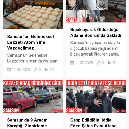
Bıçaklayarak Öldürdüğü
Adamı Bodrumda Sakladı
Samsun’un Geleneksel
Lezzeti Atom Yine
Samsun’da yaşanan olayda
Vazgeçilmez
6 çocuk babası yaşlı adamı
bıçaklayarak öldüren şahıs,
Samsun‘un Geleneksel
cesedi 4 gün boyunca
Lezzetleri arasında yer alan
11.03.2025
0
54
babasının evinin
Atom Tatlısı ramazan
11.03.2025
0
29
bodrumunda sakladı.
ayında da İftar Sofraları
Korkunç olay, Samsun’un
arasında vazgeçilmezliğini
Canik ilçesi Yavuzselim
sürdürüyor. Fırın ustalarının
Mahallesi’nde meydana
yoğun mesai harcadığı atom
geldi. Edinilen bilgiye göre, 6
tatlısı, yumurta akı, şeker ve
çocuk babası Sebahattin
sudan hazırlanıyor. Her yaş
Coşar (69), 6 Mart günü
grubundan sevilen bu tatlı,
yaşlılık maaşını çekmek için
Ramazan ayında daha fazla
evinden ayrıldı. Aynı
talep görüyor. Geleneksel
Samsun’da 9 Aracın
Gasp Edildiğini İddia
zamanda Alzheimer
yöntemlerle yapılan ve özel
Karıştığı Zincirleme
Eden Şahıs Evini Ateşe