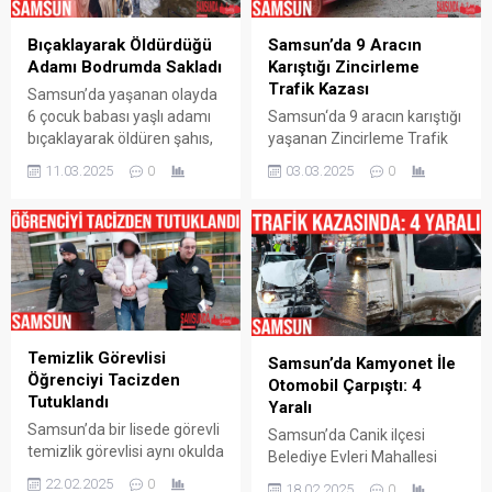
Bıçaklayarak Öldürdüğü
Samsun’da 9 Aracın
Adamı Bodrumda Sakladı
Karıştığı Zincirleme
Trafik Kazası
Samsun’da yaşanan olayda
6 çocuk babası yaşlı adamı
Samsun‘da 9 aracın karıştığı
bıçaklayarak öldüren şahıs,
yaşanan Zincirleme Trafik
cesedi 4 gün boyunca
Kazası sonrasında
11.03.2025
0
03.03.2025
0
babasının evinin
yaralanan olmadığı ve
bodrumunda sakladı.
maddi hasarların oluştuğu
Korkunç olay, Samsun’un
bildirildi. Samsun‘un Canik
Canik ilçesi Yavuzselim
ilçesi 200 Evler mevkisi
Mahallesi’nde meydana
çevre yolu üzerinde saat
geldi. Edinilen bilgiye göre, 6
09.00 sıralarında meydana
çocuk babası Sebahattin
gelen kazada edinilen
Coşar (69), 6 Mart günü
bilgiye göre, 2 araç
Temizlik Görevlisi
yaşlılık maaşını çekmek için
yağmurdan dolayı kayarak
Samsun’da Kamyonet İle
Öğrenciyi Tacizden
evinden ayrıldı. Aynı
bariyere çarptı. Yağmurdan
Otomobil Çarpıştı: 4
Tutuklandı
zamanda Alzheimer
dolayı kayan ve bariyerlere
Yaralı
hastası...
çarpan araçlara ile o...
Samsun’da bir lisede görevli
Samsun’da Canik ilçesi
temizlik görevlisi aynı okulda
Belediye Evleri Mahallesi
14 yaşındaki kız öğrenciyi
civarında otomobil ile
22.02.2025
0
18.02.2025
0