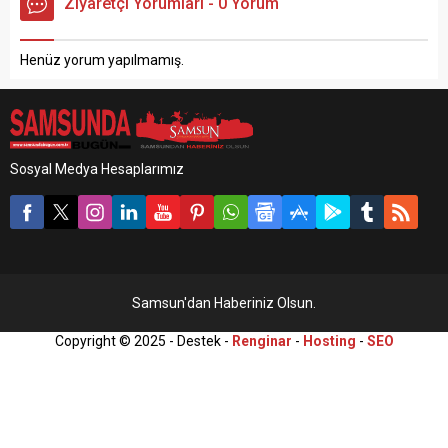
Ziyaretçi Yorumları - 0 Yorum
yaşındaki Abdullah Y. isimli
arkadaşının evine giden (24)
vatandaş bastığı tahtanın
yaşında olduğu öğrenilen
kırılması sonucunda evin
Mert Okumuş isimli şahıs
Henüz yorum yapılmamış.
salonuna düştüğü...
tartışma sırasında kız
arkadaşının annesi...
Sosyal Medya Hesaplarımız
Samsun'dan Haberiniz Olsun.
Copyright © 2025 - Destek -
Renginar
-
Hosting
-
SEO