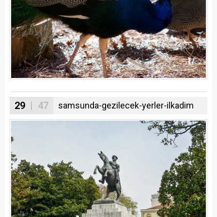
29
| 47
samsunda-gezilecek-yerler-ilkadim