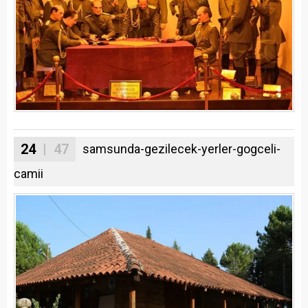
24
| 47
samsunda-gezilecek-yerler-gogceli-
camii