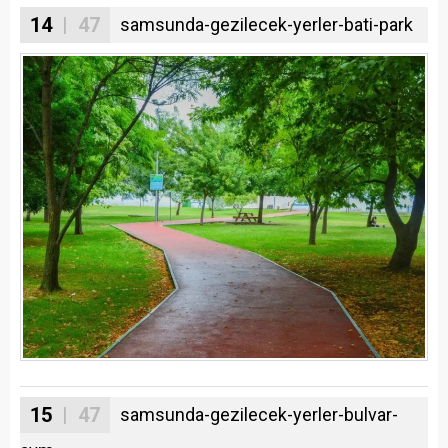
14
| 47
samsunda-gezilecek-yerler-bati-park
15
| 47
samsunda-gezilecek-yerler-bulvar-