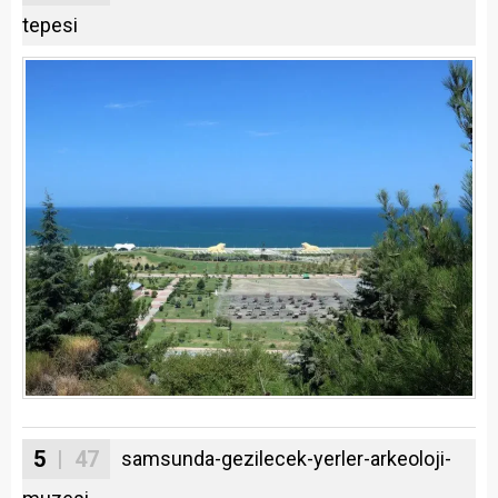
tepesi
5
| 47
samsunda-gezilecek-yerler-arkeoloji-