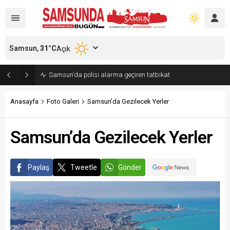
Samsun,
31
°C
Açık
Samsun’da polisi alarma geçiren tatbikat
Anasayfa
Foto Galeri
Samsun’da Gezilecek Yerler
Samsun’da Gezilecek Yerler
Paylaş
Tweetle
Gönder