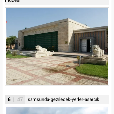
muzesi
6
| 47
samsunda-gezilecek-yerler-asarcik