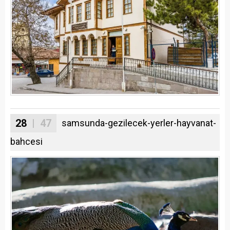
28
| 47
samsunda-gezilecek-yerler-hayvanat-
bahcesi