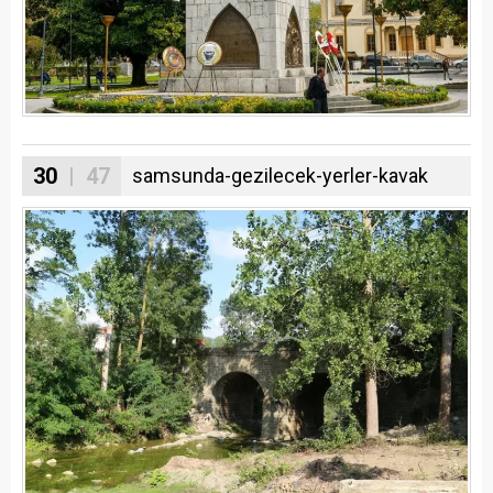
30
| 47
samsunda-gezilecek-yerler-kavak