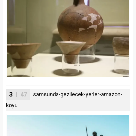
3
| 47
samsunda-gezilecek-yerler-amazon-
koyu