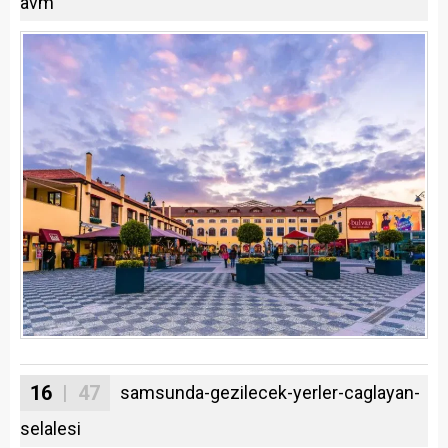
avm
16
| 47
samsunda-gezilecek-yerler-caglayan-
selalesi