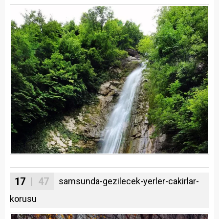
17
| 47
samsunda-gezilecek-yerler-cakirlar-
korusu