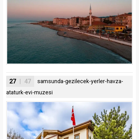
27
| 47
samsunda-gezilecek-yerler-havza-
ataturk-evi-muzesi