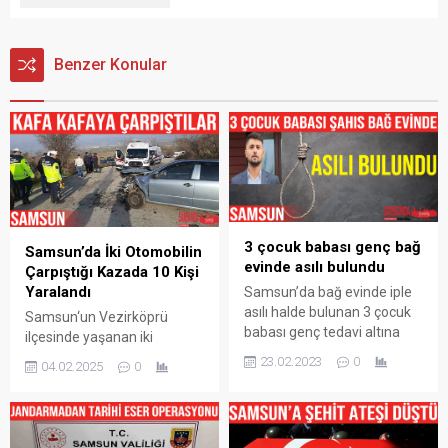
Benzer Konular
3 çocuk babası genç bağ
Samsun’da İki Otomobilin
evinde asılı bulundu
Çarpıştığı Kazada 10 Kişi
Yaralandı
Samsun’da bağ evinde iple
asılı halde bulunan 3 çocuk
Samsun‘un Vezirköprü
babası genç tedavi altına
ilçesinde yaşanan iki
alındığı hastanede hayatını
otomobilin çarpıştığı trafik
23.02.2023
0
04.02.2025
0
kaybetti. Olay, Samsun’un
kazasında edinilen bilgilere
Vezirköprü ilçesinin
göre 10 kişi yaralandı. Saat
Bahçelievler Mahallesi‘nde
14.45 sıralarında Samsun ili
meydana geldi. İddiaya
Vezirköprü ilçesi Teberük