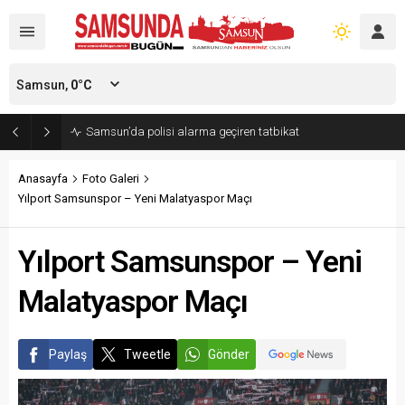
Samsun,
0
°C
Samsun’da polisi alarma geçiren tatbikat
Anasayfa
Foto Galeri
Yılport Samsunspor – Yeni Malatyaspor Maçı
Yılport Samsunspor – Yeni
Malatyaspor Maçı
Paylaş
Tweetle
Gönder