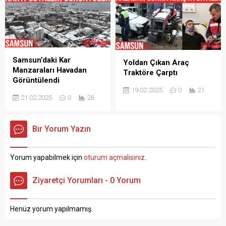
Samsun’daki Kar
Yoldan Çıkan Araç
Manzaraları Havadan
Traktöre Çarptı
Görüntülendi
19.02.2025
0
21
21.02.2025
0
28
Bir Yorum Yazın
Yorum yapabilmek için
oturum açmalısınız
.
Ziyaretçi Yorumları - 0 Yorum
Henüz yorum yapılmamış.