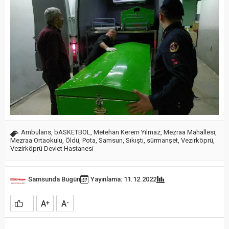
Ambulans
,
bASKETBOL
,
Metehan Kerem Yılmaz
,
Mezraa Mahallesi
,
Mezraa Ortaokulu
,
Öldü
,
Pota
,
Samsun
,
Sıkıştı
,
sürmanşet
,
Vezirköprü
,
Vezirköprü Devlet Hastanesi
Samsunda Bugün
Yayınlama: 11.12.2022
A
A
+
-