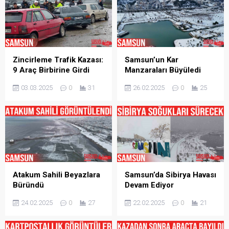
Zincirleme Trafik Kazası:
Samsun’un Kar
9 Araç Birbirine Girdi
Manzaraları Büyüledi
03.03.2025
0
31
26.02.2025
0
25
Atakum Sahili Beyazlara
Samsun’da Sibirya Havası
Büründü
Devam Ediyor
24.02.2025
0
27
22.02.2025
0
21