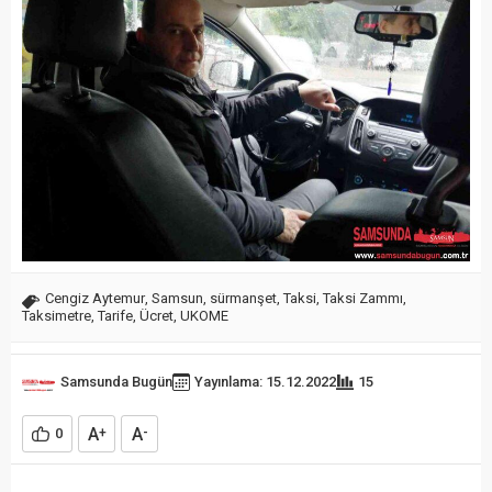
Cengiz Aytemur
,
Samsun
,
sürmanşet
,
Taksi
,
Taksi Zammı
,
Taksimetre
,
Tarife
,
Ücret
,
UKOME
Samsunda Bugün
Yayınlama: 15.12.2022
15
A
A
0
+
-