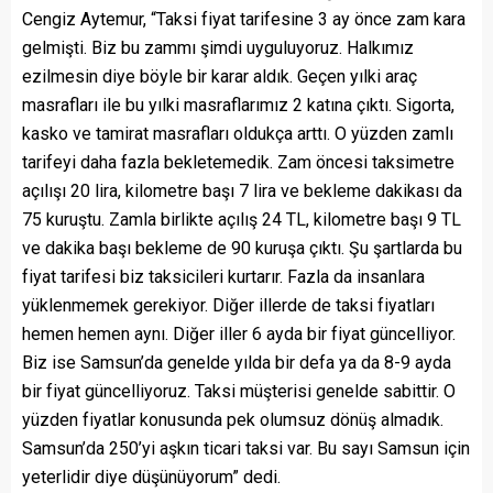
Cengiz Aytemur, “Taksi fiyat tarifesine 3 ay önce zam kara
gelmişti. Biz bu zammı şimdi uyguluyoruz. Halkımız
ezilmesin diye böyle bir karar aldık. Geçen yılki araç
masrafları ile bu yılki masraflarımız 2 katına çıktı. Sigorta,
kasko ve tamirat masrafları oldukça arttı. O yüzden zamlı
tarifeyi daha fazla bekletemedik. Zam öncesi taksimetre
açılışı 20 lira, kilometre başı 7 lira ve bekleme dakikası da
75 kuruştu. Zamla birlikte açılış 24 TL, kilometre başı 9 TL
ve dakika başı bekleme de 90 kuruşa çıktı. Şu şartlarda bu
fiyat tarifesi biz taksicileri kurtarır. Fazla da insanlara
yüklenmemek gerekiyor. Diğer illerde de taksi fiyatları
hemen hemen aynı. Diğer iller 6 ayda bir fiyat güncelliyor.
Biz ise Samsun’da genelde yılda bir defa ya da 8-9 ayda
bir fiyat güncelliyoruz. Taksi müşterisi genelde sabittir. O
yüzden fiyatlar konusunda pek olumsuz dönüş almadık.
Samsun’da 250’yi aşkın ticari taksi var. Bu sayı Samsun için
yeterlidir diye düşünüyorum” dedi.