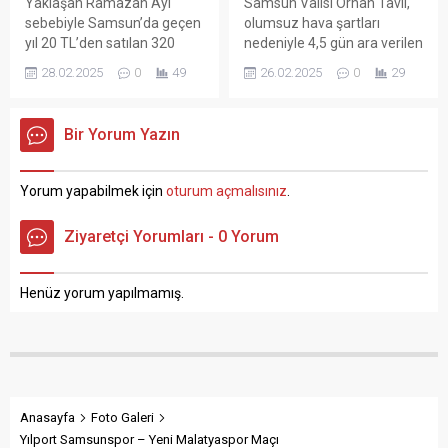
Yaklaşan Ramazan Ayı
Samsun Valisi Orhan Tavlı,
çarpan araçlara ile o...
112 Acil Çağrı...
sebebiyle Samsun’da geçen
olumsuz hava şartları
yıl 20 TL’den satılan 320
nedeniyle 4,5 gün ara verilen
gram sade Ramazan pidesi,
eğitimin yarından itibaren
28.02.2025
0
49
26.02.2025
0
29
bu yıl 25 TL’den satışa
devam edeceğini açıkladı.
sunulacak. Ramazan ayının
Vali Orhan Tavlı, yaptığı
vazgeçilmezi pidenin fiyatı
açıklamada, “Kıymetli
Bir Yorum Yazın
Samsun’da da belli oldu.
Samsunlular;
Samsun Esnaf ve
Samsun’umuzda uzunca bir
Sanatkarları Odaları Birliği
süredir hasretini çektiğimiz
Yorum yapabilmek için
oturum açmalısınız
.
(SESOB) Başkanı Hacı Eyüb
kar yağışlarının yanı sıra
Güler, geçen yıl 20 TL’den
buzlanma ve don olaylarının
Ziyaretçi Yorumları - 0 Yorum
satılan 320 gram sade
etkisinde geçen bir haftayı
pidenin...
geride bırakmış
bulunmaktayız. Meteoroloji
Henüz yorum yapılmamış.
Genel Müdürlüğü’nün
verilerine...
Anasayfa
Foto Galeri
Yılport Samsunspor – Yeni Malatyaspor Maçı