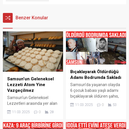
Benzer Konular
Bıçaklayarak Öldürdüğü
Adamı Bodrumda Sakladı
Samsun’un Geleneksel
Lezzeti Atom Yine
Samsun’da yaşanan olayda
Vazgeçilmez
6 çocuk babası yaşlı adamı
bıçaklayarak öldüren şahıs,
Samsun‘un Geleneksel
cesedi 4 gün boyunca
Lezzetleri arasında yer alan
11.03.2025
0
53
babasının evinin
Atom Tatlısı ramazan
11.03.2025
0
28
bodrumunda sakladı.
ayında da İftar Sofraları
Korkunç olay, Samsun’un
arasında vazgeçilmezliğini
Canik ilçesi Yavuzselim
sürdürüyor. Fırın ustalarının