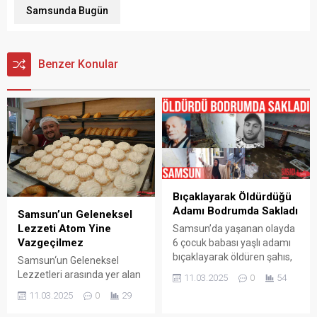
Samsunda Bugün
Benzer Konular
Bıçaklayarak Öldürdüğü
Adamı Bodrumda Sakladı
Samsun’un Geleneksel
Lezzeti Atom Yine
Samsun’da yaşanan olayda
Vazgeçilmez
6 çocuk babası yaşlı adamı
bıçaklayarak öldüren şahıs,
Samsun‘un Geleneksel
cesedi 4 gün boyunca
Lezzetleri arasında yer alan
11.03.2025
0
54
babasının evinin
Atom Tatlısı ramazan
11.03.2025
0
29
bodrumunda sakladı.
ayında da İftar Sofraları
Korkunç olay, Samsun’un
arasında vazgeçilmezliğini