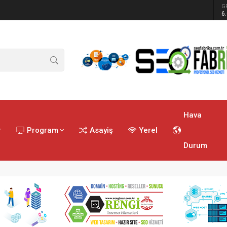
G
ren tatbikat
6
Hava
r
Program
Asayiş
Yerel
Durum