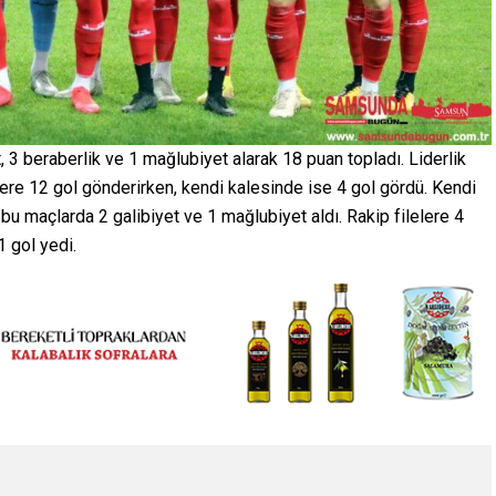
 3 beraberlik ve 1 mağlubiyet alarak 18 puan topladı. Liderlik
lere 12 gol gönderirken, kendi kalesinde ise 4 gol gördü. Kendi
u maçlarda 2 galibiyet ve 1 mağlubiyet aldı. Rakip filelere 4
 gol yedi.
11 yıllık Süper Lig
Samsunspor ‘Lubomir
i sonlandırmak
Satka’yı transfer etti
”
24.06.2023
0
0