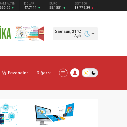
RAM ALTIN
DOLAR
EURO
BIST 100
.660,55
47,7111
55,1881
13.779,39
Samsun,
21
°C
Açık
Eczaneler
Diğer