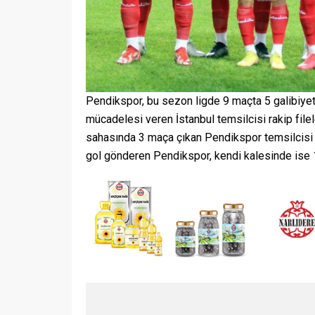
Pendikspor, bu sezon ligde 9 maçta 5 galibiyet,
mücadelesi veren İstanbul temsilcisi rakip file
sahasında 3 maça çıkan Pendikspor temsilcisi b
gol gönderen Pendikspor, kendi kalesinde ise 1
Eroğlu: “
Eroğlu: “Asıl işimiz zirvede
hasretin
kalabilmek”
istiyoruz
02.02.2023
0
31.01.2023