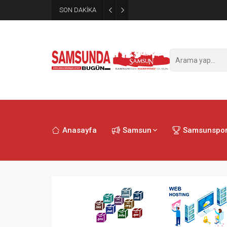
SON DAKİKA
Samsun’da polisi alarma geçi
Anasayfa
Samsun
Samsunspo