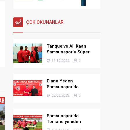
ÇOK OKUNANLAR
Tanque ve Ali Kaan
Samsunspor’u Süper
Lig’e taşımak istiyor
11.10.2022
0
Elano Yegen
Samsunspor’da
02.02.2023
0
Samsunspor’da
Tomane yeniden
takımda