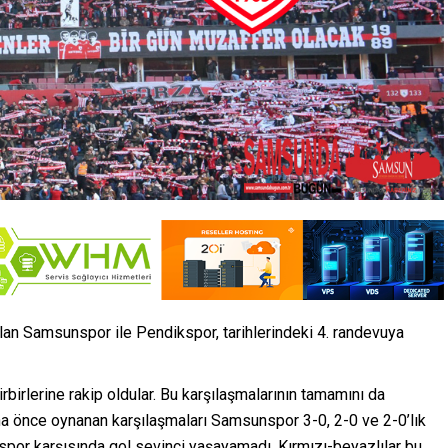
olan Samsunspor ile Pendikspor, tarihlerindeki 4. randevuya
irlerine rakip oldular. Bu karşılaşmalarının tamamını da
 önce oynanan karşılaşmaları Samsunspor 3-0, 2-0 ve 2-0’lık
por karşısında gol sevinci yaşayamadı. Kırmızı-beyazlılar bu