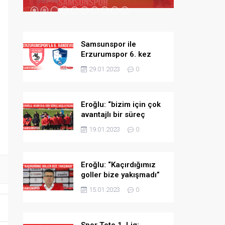
Samsunspor ile
Erzurumspor 6. kez
karşılaşacak
29.01.2023
0
Eroğlu: “bizim için çok
avantajlı bir süreç
başlayacak”
19.01.2023
0
Eroğlu: “Kaçırdığımız
goller bize yakışmadı”
15.01.2023
0
Spor Toto 1. Lig: