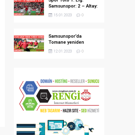
Samsunspor: 2 – Altay:
1
15.01.2023
0
Samsunspor’da
Tomane yeniden
takımda
12.01.2023
0