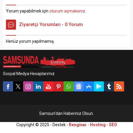
Eve Taşımacılık hizmeti
yetişkin kanser hastalarının
sunan işletmelerden olan,
da evlerine taşıyor. LÖSEV,
Yorum yapabilmek için
oturum açmalısınız
.
sektördeki deneyimi ile
yardımlaşmanın ve
daima ilk tercih edilen firma
paylaşmanın ortak
Ziyaretçi Yorumları - 0 Yorum
olarak anılan Bursa Evden
mutluluğunu, 20 yıldır
Eve Nakliyat şirketimiz...
vekaleten kurban
kesimleriyle ve “Mutlu Et
Henüz yorum yapılmamış.
Projesi” kapsamında
gerçekleştirdiği Türkiye...
Sosyal Medya Hesaplarımız
Samsun'dan Haberiniz Olsun.
Copyright © 2025 - Destek -
Renginar
-
Hosting
-
SEO