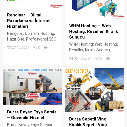
Renginar – Dijital
Pazarlama ve İnternet
WHM Hosting – Web
Hizmetleri
Hosting, Reseller, Kiralık
Renginar; Domain, Hosting,
Sunucu
Hazır Site, Profesyonel SEO
WHM Hosting; Web Hosting,
Hizmeti, Web Tasarımı,
27.12.2024
0
Reseller, Kiralık Sunucu,
Çevrimiçi Dijital Pazarlama
Server, Bayi Hosting, VDS,
ve İnternet Hizmetleri sunar.
05.10.2024
0
VPS, Sanal Sunucu,
Domain Tescili, SSL
Dedicated Kiralama Hizmeti
Sertifikası, Web Hosting,
Sunar. İnternetin
Kurumsal Site, SEO
hayatımızdaki yerinin her
Paketleri, Web Tasarım,
geçen gün artması ve
Dijital Pazarlama, Sosyal
gelişen teknoloji sayesinde
Medya Yönetimi, Dijital
hayatımız kolaylaşmakta,
Reklam, Reseller, Kiralık
bir çok işimizi internet
Sunucu gibi İnternet
siteleri üzerinden
Hizmetleri konularında
Bursa Beyaz Eşya Servisi
gerçekleştirebilmekteyiz.
deneyimli personel ile
– Güvenilir Hizmet
Alışveriş, Fatura Ödeme,
çözümler üreten Renginar
Bursa Sepetli Vinç –
Sipariş, Haber, Spor, E-
sektörde...
Kiralık Sepetli Vinç
Bursa Beyaz Eşya Servisi