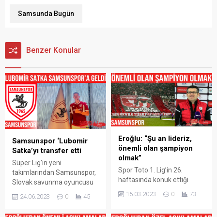
Samsunda Bugün
Benzer Konular
Eroğlu: “Şu an lideriz,
Samsunspor ‘Lubomir
önemli olan şampiyon
Satka’yı transfer etti
olmak”
Süper Lig’in yeni
Spor Toto 1. Lig’in 26.
takımlarından Samsunspor,
haftasında konuk ettiği
Slovak savunma oyuncusu
Bandırmaspor’u 5-0 yenen
L’ubomr Satka‘yı 3 yıllığına
15.03.2023
0
73
24.06.2023
0
45
Samsunspor’da Teknik
renklerine bağladı. Yeni
Direktör Hüseyin Eroğlu,
sezonda Süper Lig’de