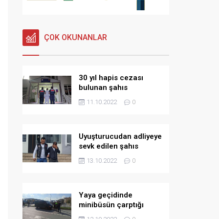
ÇOK OKUNANLAR
30 yıl hapis cezası
bulunan şahıs
tutuklandı
11.10.2022
0
Uyuşturucudan adliyeye
sevk edilen şahıs
tutuklandı
13.10.2022
0
Yaya geçidinde
minibüsün çarptığı
bisikletli ağır yaralandı