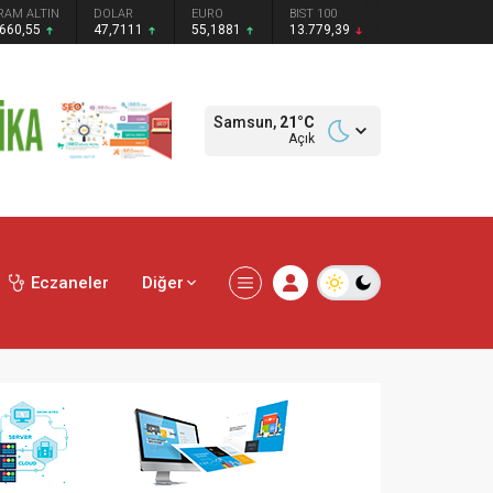
RAM ALTIN
DOLAR
EURO
BIST 100
.660,55
47,7111
55,1881
13.779,39
Samsun,
21
°C
Açık
Eczaneler
Diğer