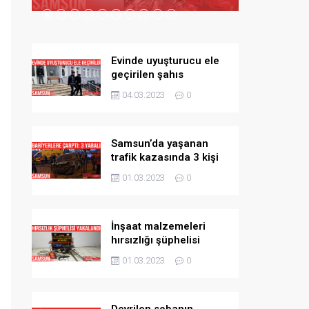
Evinde uyuşturucu ele
geçirilen şahıs
tutuklandı
04.03.2023
0
Samsun’da yaşanan
trafik kazasında 3 kişi
yaralandı
01.03.2023
0
İnşaat malzemeleri
hırsızlığı şüphelisi
yakalandı
01.03.2023
0
Devrilen sobanın