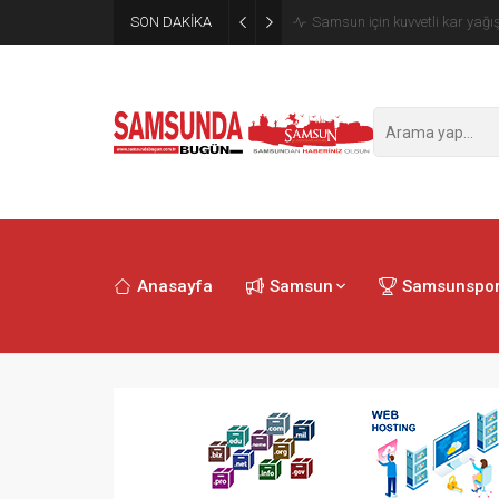
SON DAKİKA
Samsun’da polisi alarma geçi
Anasayfa
Samsun
Samsunspo