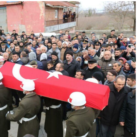
Samsun’da 2 Katlı Binad
n çarptığı
Çıkan Yangın Korkuttu
et sürücüsü
24.02.2025
0
0