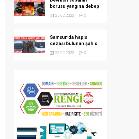
borusu yangına debep
oldu
25.02.2023
0
Samsun’da hapis
cezası bulunan şahıs
tutuklandı
25.02.2023
0