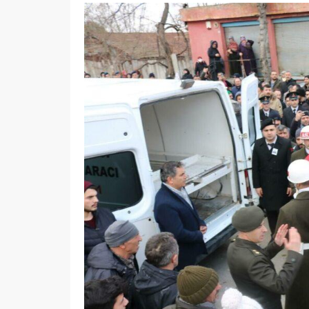
Otomobili
Çalınan motosiklet
motosikl
odunlukta bulundu
yaralandı
16.03.2023
0
10.03.2023