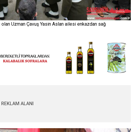
lı olan Uzman Çavuş Yasin Aslan ailesi enkazdan sağ
REKLAM ALANI