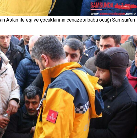
 Aslan ile eşi ve çocuklarının cenazesi baba ocağı Samsun’un