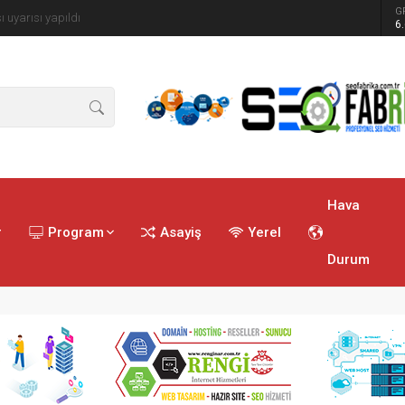
G
ren tatbikat
6
Hava
r
Program
Asayiş
Yerel
Durum