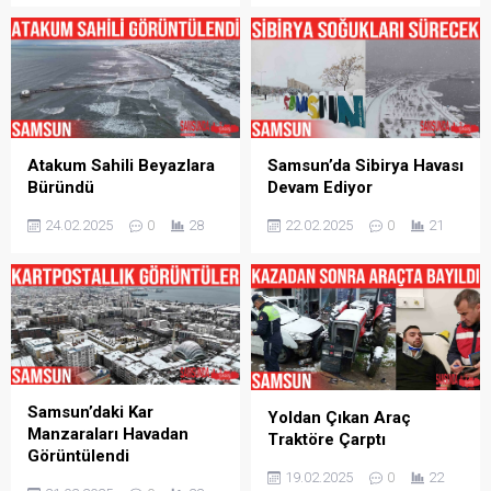
Atakum Sahili Beyazlara
Samsun’da Sibirya Havası
Büründü
Devam Ediyor
24.02.2025
0
28
22.02.2025
0
21
Samsun’daki Kar
Yoldan Çıkan Araç
Manzaraları Havadan
Traktöre Çarptı
Görüntülendi
19.02.2025
0
22