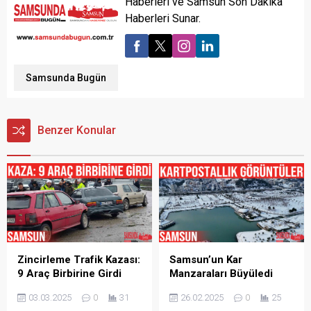
Haberleri ve Samsun Son Dakika
Haberleri Sunar.
Samsunda Bugün
Benzer Konular
Zincirleme Trafik Kazası:
Samsun’un Kar
9 Araç Birbirine Girdi
Manzaraları Büyüledi
03.03.2025
0
31
26.02.2025
0
25