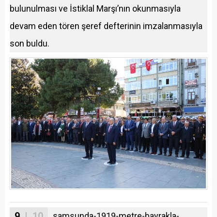
bulunulması ve İstiklal Marşı’nın okunmasıyla
devam eden tören şeref defterinin imzalanmasıyla
son buldu.
9
| 10
samsunda-1919-metre-bayrakla-