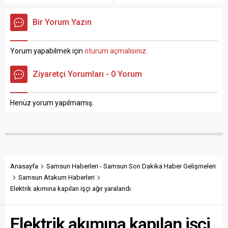
Beypınar Mahallesi‘nde
ilçesinde bir fırında
bulunan bir inşaatta
meydana geldi. Edinen
Bir Yorum Yazın
meydana geldi. Edinilen
bilgiye göre, Cem Yayla (52)
bilgiye göre, mantolama
çalıştığı fırında olduğu yere
işçisi Murat Baltaoğlu (45),
yığılıp kaldı. Özel bir
Yorum yapabilmek için
oturum açmalısınız
.
çalıştığı inşaatın 3. katındaki
hastaneye kaldırılan Yayla,
iskeleden düştü. Ağır
yapılan müdahalelere
Ziyaretçi Yorumları - 0 Yorum
yaralanan Baltaoğlu
rağmen kurtarılamayarak
ambulansla özel bir
hayatını kaybetti. Cem
hastaneye kaldırıldıktan
Yayla’nın...
Henüz yorum yapılmamış.
sonra ilk müdahalesinin
ardından Samsun...
Anasayfa
Samsun Haberleri - Samsun Son Dakika Haber Gelişmeleri
Samsun Atakum Haberleri
Elektrik akımına kapılan işçi ağır yaralandı
Elektrik akımına kapılan işçi