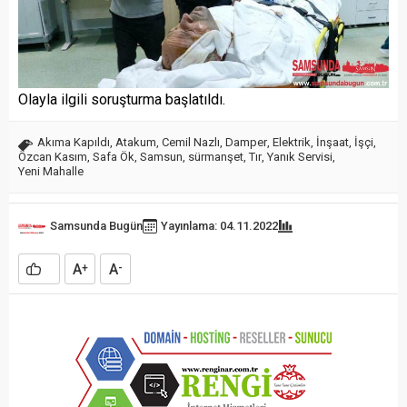
Olayla ilgili soruşturma başlatıldı.
Akıma Kapıldı
,
Atakum
,
Cemil Nazlı
,
Damper
,
Elektrik
,
İnşaat
,
İşçi
,
Özcan Kasım
,
Safa Ök
,
Samsun
,
sürmanşet
,
Tır
,
Yanık Servisi
,
Yeni Mahalle
Samsunda Bugün
Yayınlama: 04.11.2022
A
A
+
-