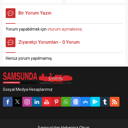
Beypınar Mahallesi‘nde
ilçesinde bir fırında
bulunan bir inşaatta
meydana geldi. Edinen
Bir Yorum Yazın
meydana geldi. Edinilen
bilgiye göre, Cem Yayla (52)
bilgiye göre, mantolama
çalıştığı fırında olduğu yere
işçisi Murat Baltaoğlu (45),
yığılıp kaldı. Özel bir
Yorum yapabilmek için
oturum açmalısınız
.
çalıştığı inşaatın 3. katındaki
hastaneye kaldırılan Yayla,
iskeleden düştü. Ağır
yapılan müdahalelere
Ziyaretçi Yorumları - 0 Yorum
yaralanan Baltaoğlu
rağmen kurtarılamayarak
ambulansla özel bir
hayatını kaybetti. Cem
hastaneye kaldırıldıktan
Yayla’nın...
Henüz yorum yapılmamış.
sonra ilk müdahalesinin
ardından Samsun...
Sosyal Medya Hesaplarımız
Samsun'dan Haberiniz Olsun.