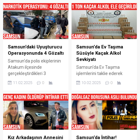
Samsun’daki Uyuşturucu
Samsun’da Ev Taşıma
Operasyonunda 4 Gözaltı
Süsüyle Kaçak Alkol
Sevkiyatı
Samsun‘da polis ekiplerinin
Atakum ilçesinde
Samsun‘da Ev Taşıma
gerçekleştirdikleri 3
işlemlerini taklie ederek
uyuşturucu operasyonunda
kaçak alkol sevkiyatı
11.02.2025
0
10.02.2025
0
4 kişi gözaltına alındı.
yapmaya çalışan şahıs
Samsun‘un Atakum
Kaçakçılık ve Organize
ilçesinde Samsun Emniyet
Suçlarla Mücadele (KOM)
Müdürlüğü Narkotik Suçlarla
Şube Müdürlüğü ekiplerince
Mücadele Şube Müdürlüğü
gözaltına alındı. Olayda
ekipleri tarafından
edinilen bilgilere göre
düzenlenen operasyonda
Samsun‘da Atakum
S.K. (23) ve A.Ö. (18) isimli
ilçesinde İl Emniyet
şahısların bulundukları araç
Müdürlüğü Kaçakçılık ve
Kız Arkadaşının Annesini
Samsun’da İntihar!