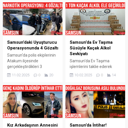
Samsun’daki Uyuşturucu
Samsun’da Ev Taşıma
Operasyonunda 4 Gözaltı
Süsüyle Kaçak Alkol
Sevkiyatı
Samsun‘da polis ekiplerinin
Atakum ilçesinde
Samsun‘da Ev Taşıma
gerçekleştirdikleri 3
işlemlerini taklie ederek
uyuşturucu operasyonunda
kaçak alkol sevkiyatı
11.02.2025
0
20
10.02.2025
0
14
4 kişi gözaltına alındı.
yapmaya çalışan şahıs
Samsun‘un Atakum
Kaçakçılık ve Organize
ilçesinde Samsun Emniyet
Suçlarla Mücadele (KOM)
Müdürlüğü Narkotik Suçlarla
Şube Müdürlüğü ekiplerince
Mücadele Şube Müdürlüğü
gözaltına alındı. Olayda
ekipleri tarafından
edinilen bilgilere göre
düzenlenen operasyonda
Samsun‘da Atakum
S.K. (23) ve A.Ö. (18) isimli
ilçesinde İl Emniyet
şahısların bulundukları araç
Müdürlüğü Kaçakçılık ve
Kız Arkadaşının Annesini
Samsun’da İntihar!