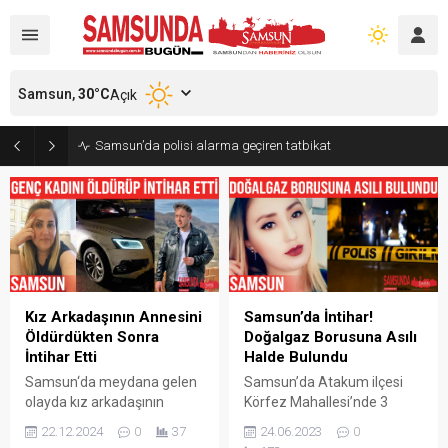
Samsun,
30
°C
Açık
Samsun’da polisi alarma geçiren tatbikat
Kız Arkadaşının Annesini
Samsun’da İntihar!
Öldürdükten Sonra
Doğalgaz Borusuna Asılı
İntihar Etti
Halde Bulundu
Samsun‘da meydana gelen
Samsun’da Atakum ilçesi
olayda kız arkadaşının
Körfez Mahallesi’nde 3
annesini tabanca ile
çocuk annesi kadın
22.12.2024
0
37
24.06.2023
0
öldürdükten sonra aracıyla
doğalgaz borusuna asılı