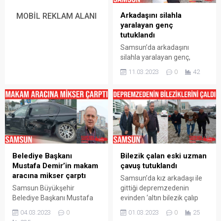
iskeleden düştü. Ağır
yapılan müdahalelere
Arkadaşını silahla
yaralanan Baltaoğlu
rağmen kurtarılamayarak
MOBİL REKLAM ALANI
yaralayan genç
ambulansla özel bir
hayatını kaybetti. Cem
tutuklandı
hastaneye kaldırıldıktan
Yayla’nın...
sonra ilk müdahalesinin
Samsun’da arkadaşını
ardından Samsun...
silahla yaralayan genç,
çıkarıldığı mahkemece
11.03.2023
0
42
tutuklandı. Olay, Atakum
ilçesi Mevlana Mahallesi’nde
meydana geldi. Edinilen
bilgiye göre, tartıştığı
arkadaşı F.B.’yi tabancayla
bacağından yaralayan C.Ö.
(23) olaydan sonra kaçtı.
Samsun Emniyet Müdürlüğü
Belediye Başkanı
Bilezik çalan eski uzman
Asayiş Şube Müdürlüğü
Mustafa Demir’in makam
çavuş tutuklandı
Cinayet Bürosu ekipleri,
aracına mikser çarptı
C.Ö.yü araç içinde bir başka
Samsun’da kız arkadaşı ile
tabancayla yakaladı. Gencin
Samsun Büyükşehir
gittiği depremzedenin
olayda kullandığı tabanca
Belediye Başkanı Mustafa
evinden ‘altın bilezik çalıp
ise...
Demir’in makam aracına
sattığı’ iddia edilen eski
04.03.2023
0
01.03.2023
0
25
Atakum ilçesi Atatürk
uzman çavuş çıkarıldığı