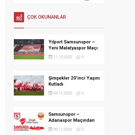
ÇOK OKUNANLAR
Yılport Samsunspor –
Yeni Malatyaspor Maçı
11.12.2022
0
Şimşekler 20’inci Yaşını
Kutladı
05.11.2022
0
Samsunspor –
Adanaspor Maçından
Kareler
09.11.2022
0