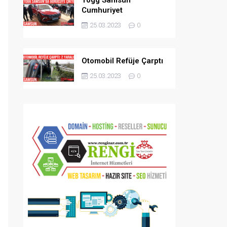
Cumhuriyet
Meydanı’nda
25.03.2023
0
Otomobil Refüje Çarptı
25.03.2023
0