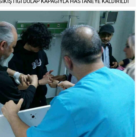
SIKIŞTIĞI DOLAP KAPAĞIYLA HASTANEYE KALDIRILDI
Zincirleme Trafik Kazası
a Yoğun Kar
Araç Birbirine Girdi
03.03.2025
0
0