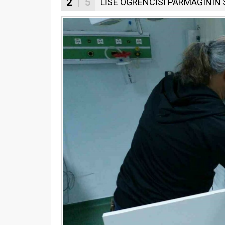
2
| 5
LİSE ÖĞRENCİSİ PARMAĞININ 
Samsun’daki Operasyon
Samsun’d
Polis Kamerasında
Yağışı
15.02.2025
0
05.02.2025