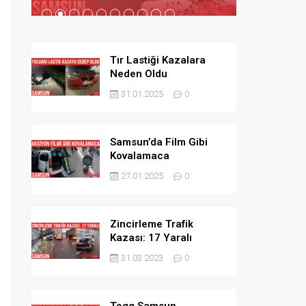
Tır Lastiği Kazalara
Neden Oldu
31.01.2025
0
Samsun’da Film Gibi
Kovalamaca
27.01.2025
0
Zincirleme Trafik
Kazası: 17 Yaralı
31.03.2023
0
Togg Samsun