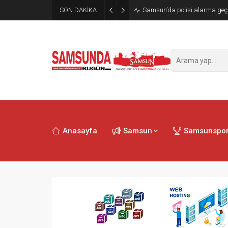
SON DAKİKA
Samsun’da polisi alarma geçi
Anasayfa
Samsun
Samsunspo