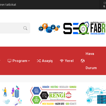
G
ren tatbikat
6
Hava
r
Program
Asayiş
Yerel
Durum