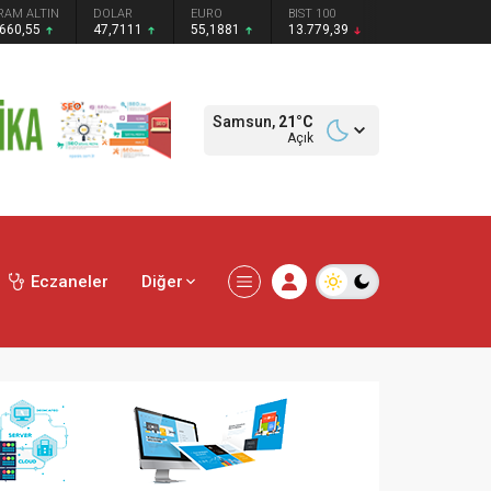
RAM ALTIN
DOLAR
EURO
BIST 100
.660,55
47,7111
55,1881
13.779,39
Samsun,
21
°C
Açık
Eczaneler
Diğer