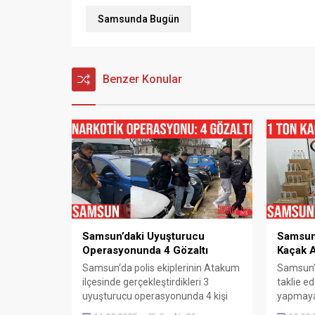
Samsunda Bugün
Benzer Konular
Samsun’daki Uyuşturucu
Samsun
Operasyonunda 4 Gözaltı
Kaçak A
Samsun‘da polis ekiplerinin Atakum
Samsun‘d
ilçesinde gerçekleştirdikleri 3
taklie ed
uyuşturucu operasyonunda 4 kişi
yapmaya 
gözaltına alındı. Samsun‘un Atakum
Organiz