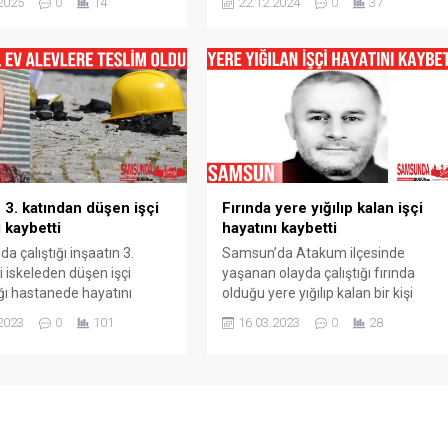
2025
0
14
22.12.2024
0
37
ürlüğü ekiplerince
intihar ederek hayatına son verdi.
 alındı. Olayda edinilen
Samsun‘un Atakum ilçesi Yeni
e göre Samsun‘da Atakum
Mahalle‘de gece saatlerinde
e İl Emniyet Müdürlüğü
yaşanan olayda edinilen bilgilere
ık ve Organize Suçlarla
göre, kız arkadaşının evine giden
e (KOM) Şube Müdürlüğü
(24) yaşında olduğu öğrenilen Mert
 Evden Eve Nakliyat sevkiyatı
Okumuş isimli şahıs tartışma
 olan bir kamyoneti...
sırasında kız arkadaşının annesi...
n 3. katından düşen işçi
Fırında yere yığılıp kalan işçi
 kaybetti
hayatını kaybetti
a çalıştığı inşaatın 3.
Samsun’da Atakum ilçesinde
i iskeleden düşen işçi
yaşanan olayda çalıştığı fırında
ığı hastanede hayatını
olduğu yere yığılıp kalan bir kişi
. Olay, Samsun’un Atakum
kaldırıldığı hastanede hayatını
2023
0
101
16.03.2023
0
28
eypınar Mahallesi‘nde
kaybetti. Olay, Samsun’un Atakum
bir inşaatta meydana geldi.
ilçesinde bir fırında meydana geldi.
 bilgiye göre, mantolama
Edinen bilgiye göre, Cem Yayla (52)
rat Baltaoğlu (45), çalıştığı
çalıştığı fırında olduğu yere yığılıp
3. katındaki iskeleden
kaldı. Özel bir hastaneye kaldırılan
REKLAM ALANI Ağır
Yayla, yapılan müdahalelere