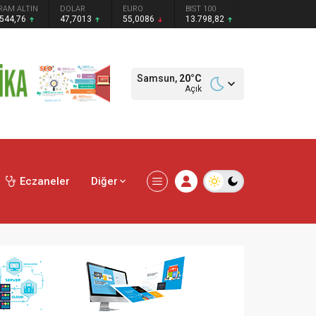
RAM ALTIN
DOLAR
EURO
BIST 100
.544,76
47,7013
55,0086
13.798,82
Samsun,
20
°C
Açık
Eczaneler
Diğer