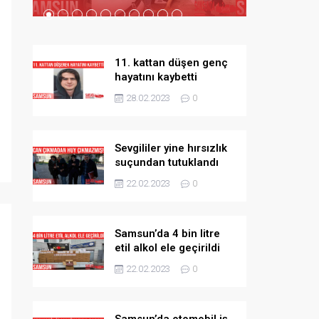
11. kattan düşen genç
hayatını kaybetti
28.02.2023
0
Sevgililer yine hırsızlık
suçundan tutuklandı
22.02.2023
0
Samsun’da 4 bin litre
etil alkol ele geçirildi
22.02.2023
0
Samsun’da otomobil iş