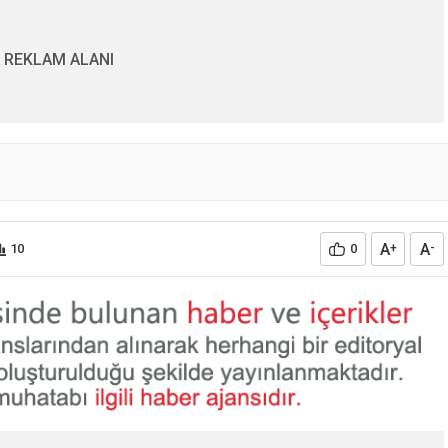
REKLAM ALANI
A
A
10
0
+
-
Samsun’daki Uyuşturuc
üklü kamyonet
Operasyonunda 4 Gözal
tı
11.02.2025
0
0