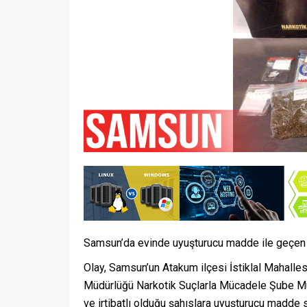
Samsun’da evinde uyuşturucu madde ile geçen bi
Olay, Samsun’un Atakum ilçesi İstiklal Mahalle
Müdürlüğü Narkotik Suçlarla Mücadele Şube Mü
ve irtibatlı olduğu şahıslara uyuşturucu madde sa