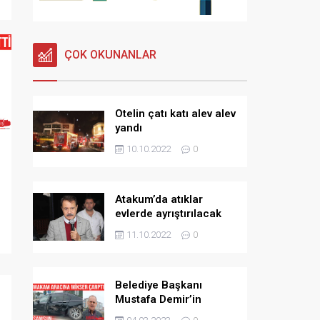
ÇOK OKUNANLAR
Otelin çatı katı alev alev
yandı
10.10.2022
0
Atakum’da atıklar
evlerde ayrıştırılacak
11.10.2022
0
Belediye Başkanı
Mustafa Demir’in
makam aracına mikser