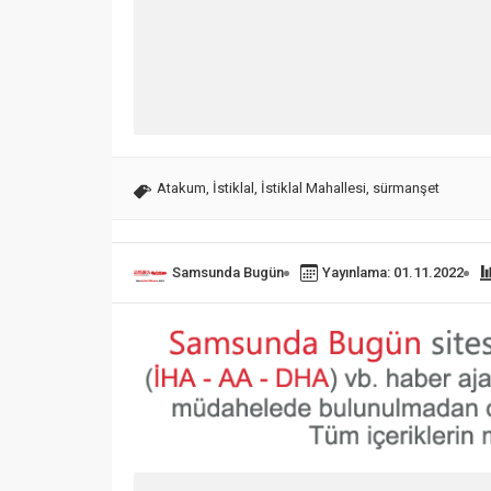
Atakum
,
İstiklal
,
İstiklal Mahallesi
,
sürmanşet
Samsunda Bugün
Yayınlama: 01.11.2022
Bilezik çalan eski uzman
Meyve y
çavuş tutuklandı
kaza yap
01.03.2023
0
28.02.2023