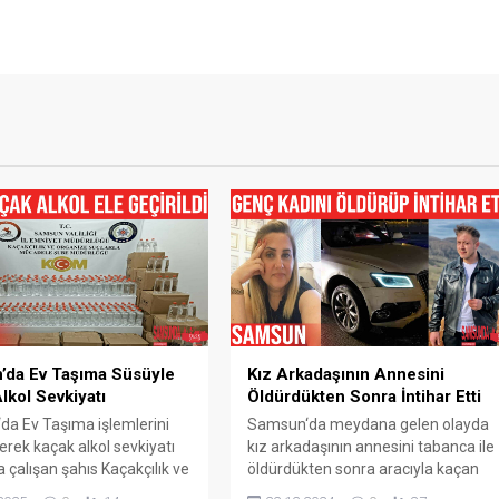
’da Ev Taşıma Süsüyle
Kız Arkadaşının Annesini
lkol Sevkiyatı
Öldürdükten Sonra İntihar Etti
a Ev Taşıma işlemlerini
Samsun‘da meydana gelen olayda
erek kaçak alkol sevkiyatı
kız arkadaşının annesini tabanca ile
çalışan şahıs Kaçakçılık ve
öldürdükten sonra aracıyla kaçan
e Suçlarla Mücadele (KOM)
şahıs yakalanacağını anlayınca