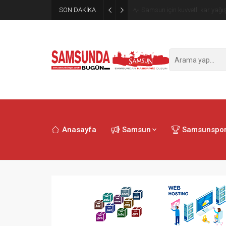
SON DAKİKA
Samsun’da polisi alarma geçi
Anasayfa
Samsun
Samsunspo