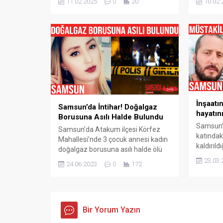
11.02.2025
0
20
10.02.
ilçesinde Samsun Emniyet
Şube Müd
Müdürlüğü Narkotik Suçlarla
gözaltına
Mücadele Şube Müdürlüğü ekipleri
bilgiler
tarafından düzenlenen
ilçesind
operasyonda S.K. (23) ve A.Ö. (18)
Kaçakçıl
isimli şahısların bulundukları araç ve
Mücadel
ikamette arama gerçekleştirildi.
ekipleri
Operasyon kapsamında yapılan
yapmakta
aramalarda bin 746 adet Sentetik
Ecza...
İnşaatı
Samsun’da İntihar! Doğalgaz
hayatını
Borusuna Asılı Halde Bulundu
Samsun’d
Samsun’da Atakum ilçesi Körfez
katındak
Mahallesi’nde 3 çocuk annesi kadın
kaldırıld
doğalgaz borusuna asılı halde ölü
kaybetti
bulundu. Olay, Samsun’un Atakum
23.03.
24.06.2023
0
172
ilçesi B
ilçesi Körfez Mahallesi‘nde
bulunan 
meydana geldi. Edinilen bilgiye göre,
Edinilen
3 çocuk annesi Ayfer Odabaş (41),
işçisi Mu
yakınları tarafından evinde
inşaatın 
doğalgaz borusuna asılı halde
Bir Yorum Yazın
düştü. 
bulundu. Olay, polise ve sağlık