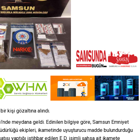
r kişi gözaltına alındı.
si’nde meydana geldi. Edinilen bilgiye göre, Samsun Emniyet
dürlüğü ekipleri, ikametinde uyuşturucu madde bulundurduğu
tışı yaptığı istihbar edilen E D. isimli şahsa ait ikamete