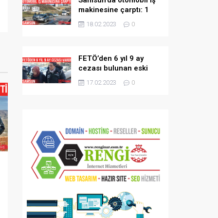
makinesine çarptı: 1
yaralı
18.02.2023
0
FETÖ’den 6 yıl 9 ay
cezası bulunan eski
öğretmen tutuklandı
17.02.2023
0