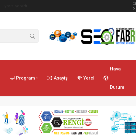
G
ren tatbikat
6
Hava
r
Program
Asayiş
Yerel
Durum