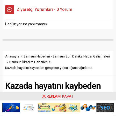
bilgiye göre, freni boşalan
meydana geldi. H.K.’nın
hafriyat kamyonu park
idaresindeki 48 BB 8034
Ziyaretçi Yorumları - 0 Yorum
halinde bulunan hafif ticari
plakalı minibüs, kavşak
araca ve 3 kişiye çarparak
noktasında V. Y.’nin
yaraladı. Kaza sonrası...
idaresindeki 20 EG 434
Henüz yorum yapılmamış.
plakalı kamyona yandan
çarptı....
Anasayfa
Samsun Haberleri - Samsun Son Dakika Haber Gelişmeleri
Samsun İlkadım Haberleri
Kazada hayatını kaybeden genç son yolculuğuna uğurlandı
Kazada hayatını kaybeden
genç son yolculuğuna
REKLAMI KAPAT
uğurlandı