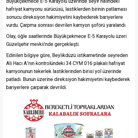
Büyükçekmece E-5 Karayolu üzerinde seyir halindeki
hafriyat kamyonu sürücüsü, lastiklerden birinin patlaması
sonucu direksiyon hakimiyetini kaybederek bariyerlere
vurdu. Çarpma sonrası devrilen kamyon şoförü yaralandı.
Olay, öğle saatlerinde Büyükçekmece E-5 Karayolu üzeri
Güzelşehir mevkii’nde gerçekleşti.
Edinilen bilgiye göre, Beylikdüzü istikametinde seyreden
Ali Hacı A.’nın kontrolündeki 34 CYM 016 plakalı hafriyat
kamyonunun tekerlek lastiklerinden birisi yol üzerinde
patladı. Bunun üzerine direksiyon hakimiyetini kaybederek
bariyerlere çarparak devrildi.