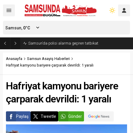
Samsun,
0
°C
Samsun’da polisi alarma geçiren tatbikat
Anasayfa
Samsun Asayiş Haberleri
Hafriyat kamyonu bariyere çarparak devrildi: 1 yaralı
Hafriyat kamyonu bariyere
çarparak devrildi: 1 yaralı
Paylaş
Tweetle
Gönder