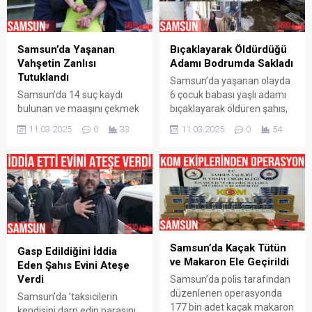
Samsun’da Yaşanan
Bıçaklayarak Öldürdüğü
Vahşetin Zanlısı
Adamı Bodrumda Sakladı
Tutuklandı
Samsun’da yaşanan olayda
Samsun’da 14 suç kaydı
6 çocuk babası yaşlı adamı
bulunan ve maaşını çekmek
bıçaklayarak öldüren şahıs,
için evinden ayrılan 6 çocuk
cesedi 4 gün boyunca
11.03.2025
0
33
11.03.2025
0
54
babası yaşlı adamı
babasının evinin
bıçaklayarak öldürüp 4 gün
bodrumunda sakladı.
boyunca babasının evinin
Korkunç olay, Samsun’un
bodrumunda saklayan
Canik ilçesi Yavuzselim
şahıs, çıkarıldığı
Mahallesi’nde meydana
mahkemece tutuklandı.
geldi. Edinilen bilgiye göre, 6
Korkunç olay, Samsun’un
çocuk babası Sebahattin
Canik ilçesi Yavuzselim
Coşar (69), 6 Mart günü
Samsun’da Kaçak Tütün
Mahallesi’nde meydana
yaşlılık maaşını çekmek için
Gasp Edildiğini İddia
ve Makaron Ele Geçirildi
geldi. Edinilen bilgiye göre, 6
evinden ayrıldı. Aynı
Eden Şahıs Evini Ateşe
çocuk babası Sebahattin
zamanda Alzheimer
Verdi
Samsun’da polis tarafından
Coşar (69), 6 Mart günü...
hastası...
düzenlenen operasyonda
Samsun’da ’taksicilerin
177 bin adet kaçak makaron
kendisini darp edip parasını