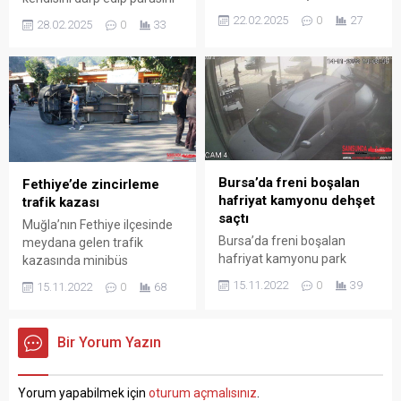
ve 350 kilogram kaçak tütün
gasp ettiğini’ iddia ederek
22.02.2025
0
27
28.02.2025
0
33
ele geçirildi. Edinilen bilgiye
112’ye intihar edeceği
göre, Samsun Emniyet
ihbarında bulunan şahıs,
Müdürlüğü Kaçakçılık ve
daha sonra evini yakarak
Organize Suçlarla Mücadele
intihara kalkıştı. Olay,
(KOM) Şube Müdürlüğü
Samsun’un İlkadım ilçesine
ekipleri tarafından İlkadım
bağlı Saitbey Mahallesi’nde
ilçesinde kaçak tütün ve
sabah saatlerinde meydana
makaron satışına yönelik
geldi. Edinilen bilgiye göre,
yürütülen çalışmalarda iki
Kemal F., taksicilerin
Bursa’da freni boşalan
Fethiye’de zincirleme
farklı ikamete operasyon
kendisini darp edip parasını
hafriyat kamyonu dehşet
trafik kazası
düzenlendi. Yapılan
gasp ettiğini iddia ederek
saçtı
Muğla’nın Fethiye ilçesinde
operasyonda...
112 Acil Çağrı...
Bursa’da freni boşalan
meydana gelen trafik
hafriyat kamyonu park
kazasında minibüs
halindeki hafif ticari araca
kamyona çarptı. Çarpmanın
15.11.2022
0
39
15.11.2022
0
68
ve 3 kişiye çarparak yaraladı.
etkisi ile kamyon,
O anlar saniye saniye
motosikletin üzerine
kameralara yansıdı. Kaza,
devrildi. 3 aracın karıştığı
Bir Yorum Yazın
Bursa’nın merkez Nilüfer
kazada yaralanan olmaması
ilçesi Kayapa Mahallesi’nde
teselli kaynağı oldu. Kaza,
meydana geldi. Edinilen
Köprübaşı Kavşağında
Yorum yapabilmek için
oturum açmalısınız
.