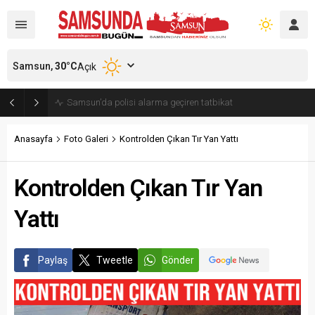
Samsun,
30
°C
Açık
Samsun’da polisi alarma geçiren tatbikat
Anasayfa
Foto Galeri
Kontrolden Çıkan Tır Yan Yattı
Kontrolden Çıkan Tır Yan
Yattı
Paylaş
Tweetle
Gönder