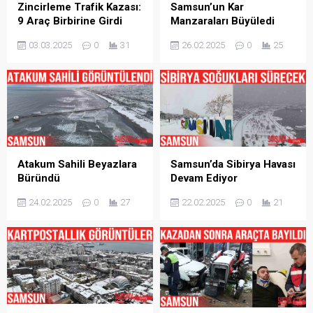
Zincirleme Trafik Kazası:
Samsun’un Kar
9 Araç Birbirine Girdi
Manzaraları Büyüledi
03.03.2025
0
31
26.02.2025
0
25
Atakum Sahili Beyazlara
Samsun’da Sibirya Havası
Büründü
Devam Ediyor
24.02.2025
0
27
22.02.2025
0
21