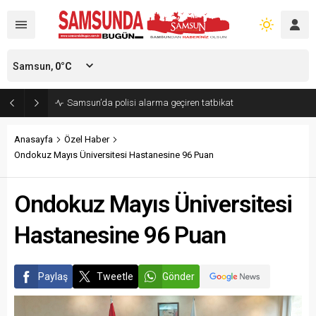
Samsun,
0
°C
Samsun’da polisi alarma geçiren tatbikat
Anasayfa
Özel Haber
Ondokuz Mayıs Üniversitesi Hastanesine 96 Puan
Ondokuz Mayıs Üniversitesi
Hastanesine 96 Puan
Paylaş
Tweetle
Gönder