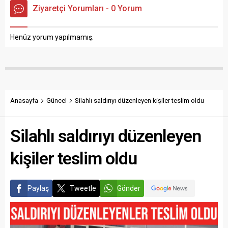
daima ilk tercih edilen firma
paylaşmanın ortak
Ziyaretçi Yorumları - 0 Yorum
olarak anılan Bursa Evden
mutluluğunu, 20 yıldır
Eve Nakliyat şirketimiz...
vekaleten kurban
kesimleriyle ve “Mutlu Et
Henüz yorum yapılmamış.
Projesi” kapsamında
gerçekleştirdiği Türkiye...
Anasayfa
Güncel
Silahlı saldırıyı düzenleyen kişiler teslim oldu
Silahlı saldırıyı düzenleyen
kişiler teslim oldu
Paylaş
Tweetle
Gönder