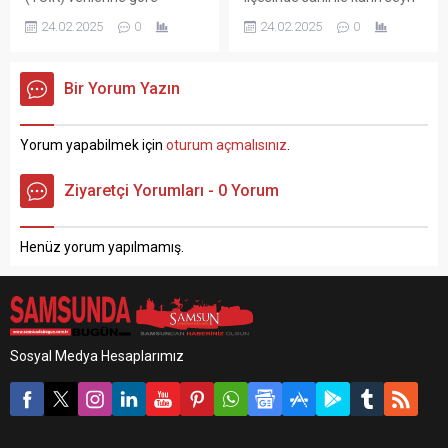
Samsun’da geçen yıla
doyumsuz manzarası
24.02.2025
0
24.02.2025
0
oranla boşanma sayıları
havadan görüntülendi. Kar
arttı, evlilik sayıları azaldı.
yağışı ile birlikle kent
TÜİK, evlenme ve boşanma
sakinleri soluğu sahilde aldı.
Bir Yorum Yazın
istatistiklerini paylaştı.
5 gündür ülke genelinde
Türkiye’de evlenen çiftlerin
etkili olan Altay Kar Fırtınası
sayısı 2023 yılında 567 bin
Karadeniz Bölgesi‘nin incisi
Yorum yapabilmek için
oturum açmalısınız
.
11 iken, 2024 yılında 568 bin
olan Samsun ilinede son
395 oldu. Bin nüfus başına
yılların en yoğun kar yağışını
Ziyaretçi Yorumları - 0 Yorum
düşen evlenme sayısını
bıraktı. Şehrin dört bir yanı
ifade eden kaba evlenme
beyaz örtüyle kaplandı. Kar...
hızı 2024...
Henüz yorum yapılmamış.
Sosyal Medya Hesaplarımız