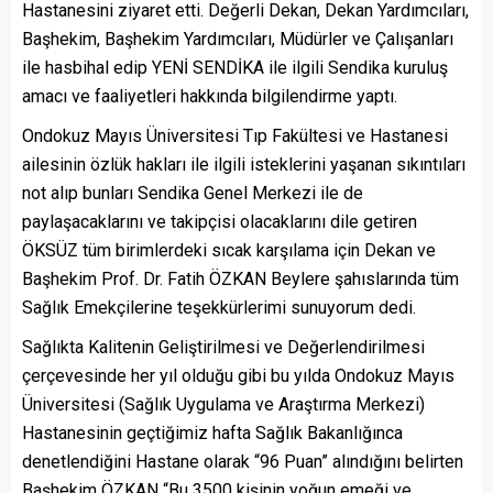
Hastanesini ziyaret etti. Değerli Dekan, Dekan Yardımcıları,
Başhekim, Başhekim Yardımcıları, Müdürler ve Çalışanları
ile hasbihal edip YENİ SENDİKA ile ilgili Sendika kuruluş
amacı ve faaliyetleri hakkında bilgilendirme yaptı.
Ondokuz Mayıs Üniversitesi Tıp Fakültesi ve Hastanesi
ailesinin özlük hakları ile ilgili isteklerini yaşanan sıkıntıları
not alıp bunları Sendika Genel Merkezi ile de
paylaşacaklarını ve takipçisi olacaklarını dile getiren
ÖKSÜZ tüm birimlerdeki sıcak karşılama için Dekan ve
Başhekim Prof. Dr. Fatih ÖZKAN Beylere şahıslarında tüm
Sağlık Emekçilerine teşekkürlerimi sunuyorum dedi.
Sağlıkta Kalitenin Geliştirilmesi ve Değerlendirilmesi
çerçevesinde her yıl olduğu gibi bu yılda Ondokuz Mayıs
Üniversitesi (Sağlık Uygulama ve Araştırma Merkezi)
Hastanesinin geçtiğimiz hafta Sağlık Bakanlığınca
denetlendiğini Hastane olarak “96 Puan” alındığını belirten
Başhekim ÖZKAN “Bu 3500 kişinin yoğun emeği ve