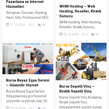
Pazarlama ve İnternet
WHM Hosting – Web
Hizmetleri
Hosting, Reseller, Kiralık
Renginar; Domain, Hosting,
Sunucu
Hazır Site, Profesyonel SEO
WHM Hosting; Web Hosting,
Hizmeti, Web Tasarımı,
27.12.2024
0
66
Reseller, Kiralık Sunucu,
Çevrimiçi Dijital Pazarlama
Server, Bayi Hosting, VDS,
ve İnternet Hizmetleri sunar.
05.10.2024
0
44
VPS, Sanal Sunucu,
Domain Tescili, SSL
Dedicated Kiralama Hizmeti
Sertifikası, Web Hosting,
Sunar. İnternetin
Kurumsal Site, SEO
hayatımızdaki yerinin her
Paketleri, Web Tasarım,
geçen gün artması ve
Dijital Pazarlama, Sosyal
gelişen teknoloji sayesinde
Medya Yönetimi, Dijital
hayatımız kolaylaşmakta,
Reklam, Reseller, Kiralık
bir çok işimizi internet
Sunucu gibi İnternet
siteleri üzerinden
Hizmetleri konularında
Bursa Beyaz Eşya Servisi
gerçekleştirebilmekteyiz.
deneyimli personel ile
– Güvenilir Hizmet
Alışveriş, Fatura Ödeme,
çözümler üreten Renginar
Bursa Sepetli Vinç –
Sipariş, Haber, Spor, E-
sektörde...
Kiralık Sepetli Vinç
Bursa Beyaz Eşya Servisi
Ticaret Siteleri, Randevu
ihtiyaçlarınıza profesyonel
Bursa Sepetli Vinç Kiralama,
Alma, E-Devlet İşlemleri...
çözümler üretecek olan CK
Kiralık Sepetli Vinç
Teknik Bursa’da Tavsiye
ihtiyaçlarınıza çözüm sunan
29.09.2024
0
18