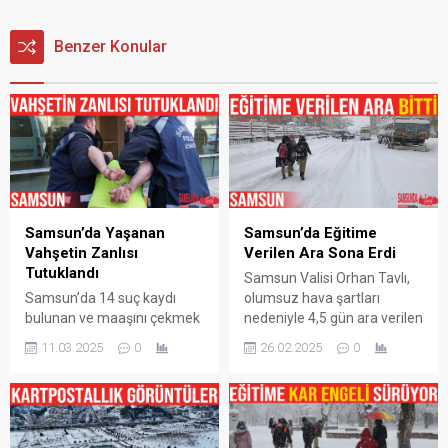
Benzer Konular
Samsun’da Yaşanan
Samsun’da Eğitime
Vahşetin Zanlısı
Verilen Ara Sona Erdi
Tutuklandı
Samsun Valisi Orhan Tavlı,
Samsun’da 14 suç kaydı
olumsuz hava şartları
bulunan ve maaşını çekmek
nedeniyle 4,5 gün ara verilen
için evinden ayrılan 6 çocuk
eğitimin yarından itibaren
11.03.2025
0
26.02.2025
0
babası yaşlı adamı
devam edeceğini açıkladı.
bıçaklayarak öldürüp 4 gün
Vali Orhan Tavlı, yaptığı
boyunca babasının evinin
açıklamada, “Kıymetli
bodrumunda saklayan
Samsunlular;
şahıs, çıkarıldığı
Samsun’umuzda uzunca bir