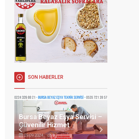
SON HABERLER
Bursa Beyaz Eşya Servisi –
Güvenilir Hizmet
Bursa Sep
Sepetli 
29.09.2024
0