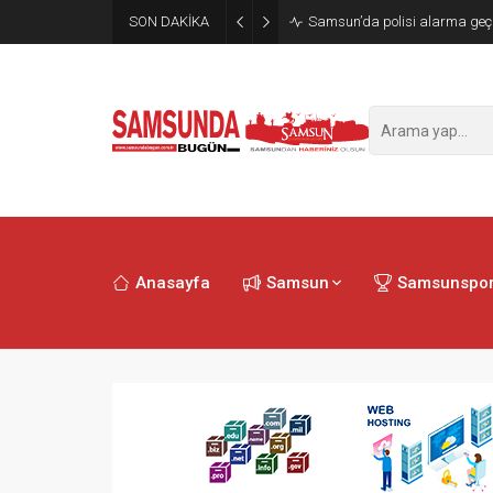
SON DAKİKA
Samsun’da polisi alarma geçi
Anasayfa
Samsun
Samsunspo