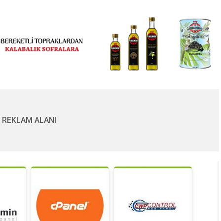
REKLAM ALANI
Renginar – Dijital
Pazarlama ve İnternet
Eczacı Odasından
Hizmetleri
ıklaması
27.12.2024
0
0