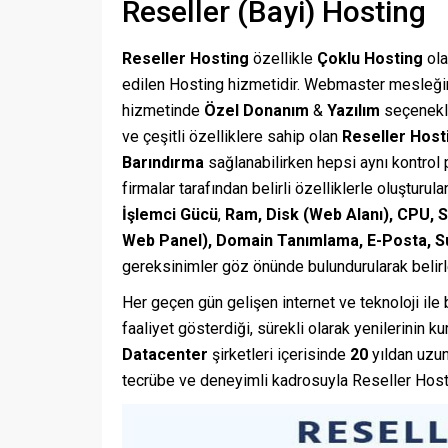
Reseller (Bayi) Hosting
Reseller Hosting
özellikle
Çoklu Hosting
ola
edilen Hosting hizmetidir. Webmaster mesleğini
hizmetinde
Özel Donanım
&
Yazılım
seçenekle
ve çeşitli özelliklere sahip olan
Reseller Host
Barındırma
sağlanabilirken hepsi aynı kontrol 
firmalar tarafından belirli özelliklerle oluşturul
İşlemci Gücü
,
Ram, Disk (Web Alanı), CPU, 
Web Panel), Domain Tanımlama, E-Posta, S
gereksinimler göz önünde bulundurularak belir
Her geçen gün gelişen internet ve teknoloji ile 
faaliyet gösterdiği, sürekli olarak yenilerinin k
Datacenter
şirketleri içerisinde
20
yıldan uzu
tecrübe ve deneyimli kadrosuyla Reseller Hosti