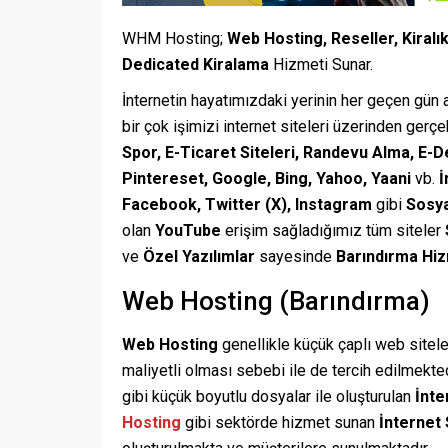
WHM Hosting;
Web Hosting, Reseller, Kiralı
Dedicated Kiralama
Hizmeti Sunar.
İnternetin hayatımızdaki yerinin her geçen gün
bir çok işimizi internet siteleri üzerinden gerç
Spor, E-Ticaret Siteleri, Randevu Alma, E-De
Pintereset, Google, Bing, Yahoo, Yaani
vb.
İ
Facebook, Twitter (X), Instagram
gibi
Sosya
olan
YouTube
erişim sağladığımız tüm siteler
ve
Özel Yazılımlar
sayesinde
Barındırma Hiz
Web Hosting (Barındırma)
Web Hosting
genellikle küçük çaplı web sitele
maliyetli olması sebebi ile de tercih edilmekte
gibi küçük boyutlu dosyalar ile oluşturulan
İnte
Hosting
gibi sektörde hizmet sunan
İnternet 