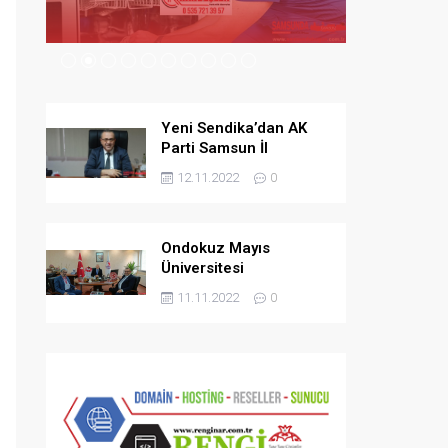
08.09.2024
Yeni Sendika’dan AK
Parti Samsun İl
Başkanlığına Ziyaret
12.11.2022
0
Ondokuz Mayıs
Üniversitesi
Hastanesine 96 Puan
11.11.2022
0