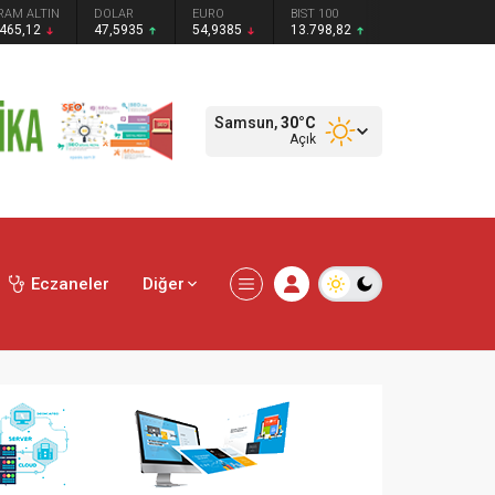
RAM ALTIN
DOLAR
EURO
BIST 100
.465,12
47,5935
54,9385
13.798,82
Samsun,
30
°C
Açık
Eczaneler
Diğer