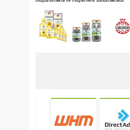
oluşturulmakta ve müşterilere sunulmaktadır.
Samsun 
Bursa Evden Eve Nakliyat
Basın Aç
18.04.2023
0
02.02.2023