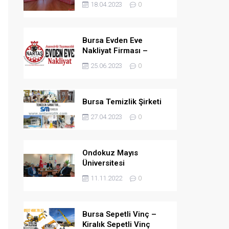
18.04.2023
0
Bursa Evden Eve
Nakliyat Firması –
NARTAŞ
25.06.2023
0
Bursa Temizlik Şirketi
27.04.2023
0
Ondokuz Mayıs
Üniversitesi
Hastanesine 96 Puan
11.11.2022
0
Bursa Sepetli Vinç –
Kiralık Sepetli Vinç