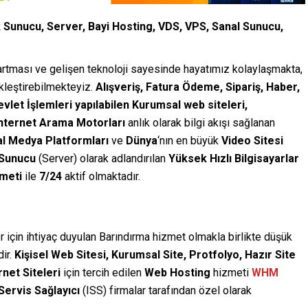
k Sunucu, Server, Bayi Hosting, VDS, VPS, Sanal Sunucu,
 artması ve gelişen teknoloji sayesinde hayatımız kolaylaşmakta,
ekleştirebilmekteyiz.
Alışveriş, Fatura Ödeme, Sipariş, Haber,
vlet İşlemleri yapılabilen Kurumsal web siteleri,
nternet Arama Motorları
anlık olarak bilgi akışı sağlanan
l Medya Platformları
ve
Dünya
‘nın en büyük
Video Sitesi
Sunucu
(Server) olarak adlandırılan
Yüksek Hızlı Bilgisayarlar
meti
ile
7/24
aktif olmaktadır.
r için ihtiyaç duyulan Barındırma hizmet olmakla birlikte düşük
dir.
Kişisel Web Sitesi, Kurumsal Site, Protfolyo, Hazır Site
rnet Siteleri
için tercih edilen
Web Hosting
hizmeti
WHM
Servis Sağlayıcı
(ISS) firmalar tarafından özel olarak