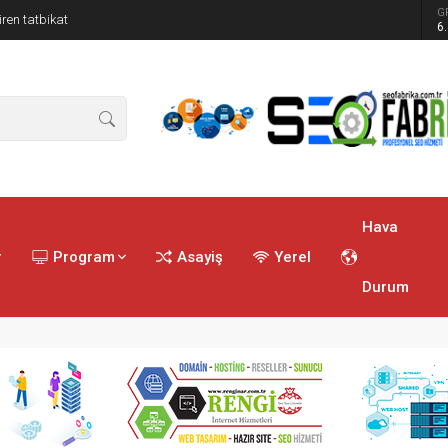
G
ren tatbikat
6
Hava
r
Program
Asayiş
Yerel
Durum