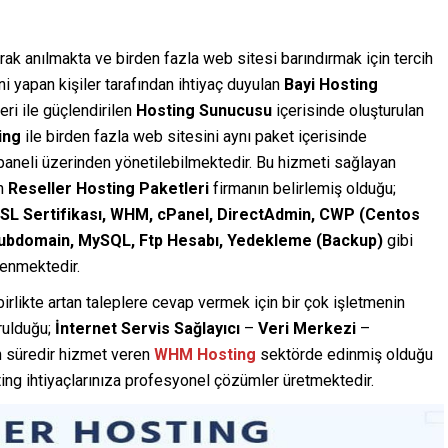
rak anılmakta ve birden fazla web sitesi barındırmak için tercih
 yapan kişiler tarafından ihtiyaç duyulan
Bayi Hosting
ri ile güçlendirilen
Hosting Sunucusu
içerisinde oluşturulan
ing
ile birden fazla web sitesini aynı paket içerisinde
paneli üzerinden yönetilebilmektedir. Bu hizmeti sağlayan
an
Reseller Hosting Paketleri
firmanın belirlemiş olduğu;
SSL Sertifikası, WHM, cPanel, DirectAdmin, CWP (Centos
ubdomain, MySQL, Ftp Hesabı, Yedekleme (Backup)
gibi
lenmektedir.
birlikte artan taleplere cevap vermek için bir çok işletmenin
urulduğu;
İnternet Servis Sağlayıcı
–
Veri Merkezi
–
n süredir hizmet veren
WHM Hosting
sektörde edinmiş olduğu
ng ihtiyaçlarınıza profesyonel çözümler üretmektedir.