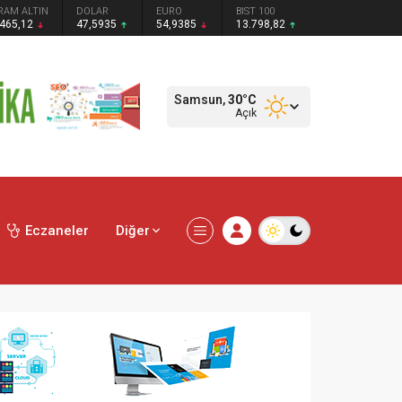
RAM ALTIN
DOLAR
EURO
BIST 100
.465,12
47,5935
54,9385
13.798,82
Samsun,
30
°C
Açık
Eczaneler
Diğer