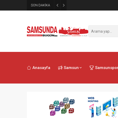
SON DAKİKA
Samsun’da polisi alarma geçi
Anasayfa
Samsun
Samsunspo