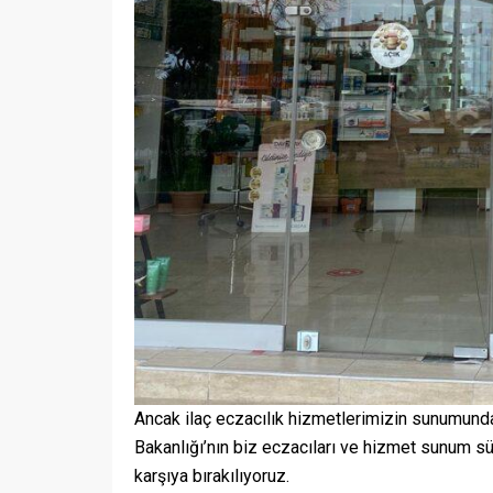
Ancak ilaç eczacılık hizmetlerimizin sunumund
Bursa Temizlik Şirketi
Bursa Ev
Bakanlığı’nın biz eczacıları ve hizmet sunum sü
karşıya bırakılıyoruz.
27.04.2023
0
18.04.2023