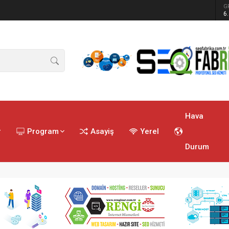
G
ren tatbikat
6
Hava
r
Program
Asayiş
Yerel
Durum