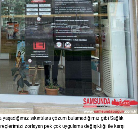
Renginar – Dijital
Pazarlama ve İnternet
a yaşadığımız sıkıntılara çözüm bulamadığımız gibi Sağlık
Hizmetleri
den Eve Nakliyat
reçlerimizi zorlayan pek çok uygulama değişikliği ile karşı
27.12.2024
0
0