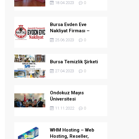
18.04.2023
0
Bursa Evden Eve
Nakliyat Firması –
NARTAŞ
25.06.2023
0
Bursa Temizlik Şirketi
27.04.2023
0
Ondokuz Mayıs
Üniversitesi
Hastanesine 96 Puan
11.11.2022
0
WHM Hosting – Web
Hosting, Reseller,