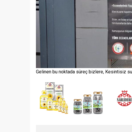
Gelinen bu noktada süreç bizlere, Kesintisiz s