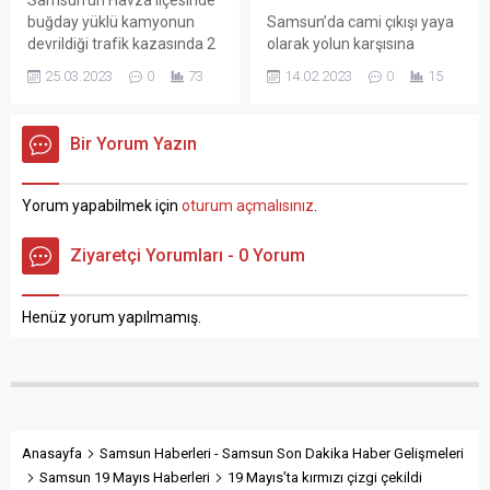
seyreden Hüseyin Ok isimli...
çarptılar. Anayol üzerinde
buğday yüklü kamyonun
Samsun’da cami çıkışı yaya
bulunan tır lastiği...
devrildiği trafik kazasında 2
olarak yolun karşısına
kişi yaralandı. Kaza,
geçmeye çalışırken
25.03.2023
0
73
14.02.2023
0
15
Samsun’un Havza ilçesinde
minibüsün çarptığı yaşlı
Ankara yolu üzerindeki
adam kaldırıldığı hastanede
Karageçmiş Mahallesi
hayatını kaybetti.
Bir Yorum Yazın
mevkisinde saat 15.00
Samsun’un Havza ilçesinin
sıralarında meydana geldi.
Sontaj Mahallesi Sontaj
Edinilen bilgiye göre,
Cami önünde yaşan kaza
Yorum yapabilmek için
oturum açmalısınız
.
Celalettin B. (32)
anı ise güvenlik kamerasına
idaresindeki 19 LH 107
yansıdı. Kaza, Samsun’un
Ziyaretçi Yorumları - 0 Yorum
plakalı buğday yüklü
Havza ilçesinin Sontaj
kamyon, sürücünün
Mahallesi Sontaj Cami
direksiyon hakimiyetini
önünde 30 Ocak akşamı
Henüz yorum yapılmamış.
kaybetmesi sonucu refüje
meydana geldi. Edinilen
çarptı. Çarpmanın etkisiyle...
bilgiye göre, Necati...
Anasayfa
Samsun Haberleri - Samsun Son Dakika Haber Gelişmeleri
Samsun 19 Mayıs Haberleri
19 Mayıs’ta kırmızı çizgi çekildi