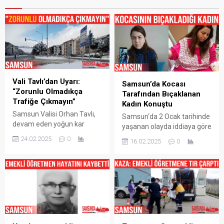
Vali Tavlı’dan Uyarı:
Samsun’da Kocası
“Zorunlu Olmadıkça
Tarafından Bıçaklanan
Trafiğe Çıkmayın”
Kadın Konuştu
Samsun Valisi Orhan Tavlı,
Samsun‘da 2 Ocak tarihinde
devam eden yoğun kar
yaşanan olayda iddiaya göre
yağışı ve muhtemel
boşanma aşamasında olan
24.02.2025
0
16.02.2025
0
buzlanma nedeniyle zorunlu
ve hakkında uzaklaştırma
olmadıkça trafiğe
bulunan koca eşini 5
çıkılmaması uyarısında
yerinden bıçakladı.
bulundu. İlde devam eden
Samsun’un 19 Mayıs
ve tüm ilçeleri etkisi altına
ilçesinde boşanma
alan kar yağışı hayatı
aşamasındaki kocası
olumsuz etkiliyor. İl
tarafından 5 yerinden
genelinde Samsun
bıçaklanarak ölümden