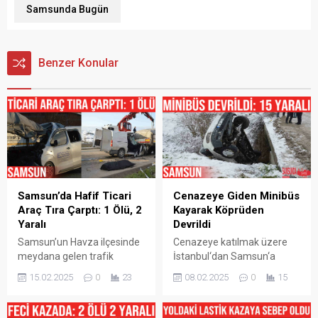
Samsunda Bugün
Benzer Konular
Samsun’da Hafif Ticari
Cenazeye Giden Minibüs
Araç Tıra Çarptı: 1 Ölü, 2
Kayarak Köprüden
Yaralı
Devrildi
Samsun’un Havza ilçesinde
Cenazeye katılmak üzere
meydana gelen trafik
İstanbul‘dan Samsun‘a
kazasında hafif ticari aracın
giden minibüs Havza
15.02.2025
0
23
08.02.2025
0
15
tıra arkadan çarptı, kazada 1
Çamyatağı Mahallesi‘nde
kişi hayatını kaybetti, 2 kişi
kar sebebiyle kayarak
yaralandı. Kaza, sabah
körüden devrildi. Kazada 15