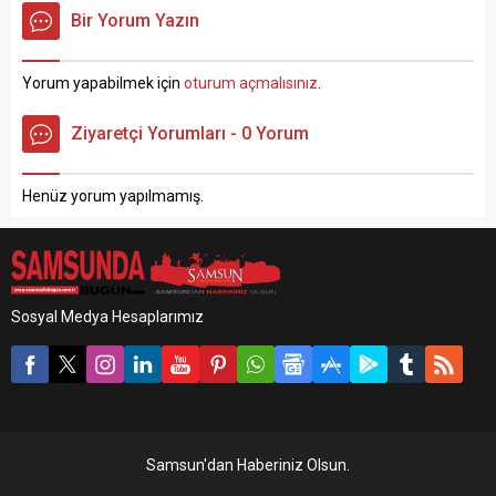
Şube, İstihbarat Şube ve 19
Cumhuriyet Mahallesi
Bir Yorum Yazın
Mayıs İlçe Jandarma
Cumhuriyet Sokak’ta odun
Komutanlığınca uyuşturucu
deposunun yanında geçen
ve uyarıcı madde ile
vatandaşlar kötü kokular
Yorum yapabilmek için
oturum açmalısınız
.
mücadele kapsamında
gelmesi üzerine durumu
yapılan çalışmalar
polise bildirdi. Olay yerine
Ziyaretçi Yorumları - 0 Yorum
neticesinde; Samsun ili 19
gelen polis ekipleri ahşap
Mayıs ilçesi Beylik
sandık içerisinde çürümüş
Mahallesi’nde ikamet eden
ve tanınmayacak halde
Henüz yorum yapılmamış.
A.K. (43) isimli...
erkek cesedi buldu. Olay
yerine gelen cinayet...
Sosyal Medya Hesaplarımız
Samsun'dan Haberiniz Olsun.